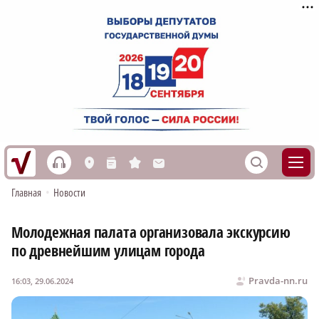
h
S
L
n
s
M
Главная
•
Новости
Молодежная палата организовала экскурсию
по древнейшим улицам города
Pravda-nn.ru
16:03, 29.06.2024