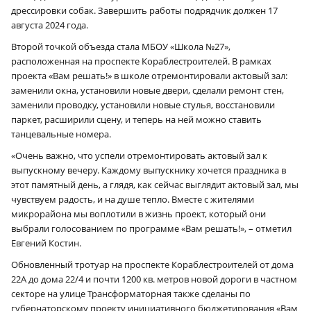
дрессировки собак. Завершить работы подрядчик должен 17
августа 2024 года.
Второй точкой объезда стала МБОУ «Школа №27»,
расположенная на проспекте Кораблестроителей. В рамках
проекта «Вам решать!» в школе отремонтировали актовый зал:
заменили окна, установили новые двери, сделали ремонт стен,
заменили проводку, установили новые стулья, восстановили
паркет, расширили сцену, и теперь на ней можно ставить
танцевальные номера.
«Очень важно, что успели отремонтировать актовый зал к
выпускному вечеру. Каждому выпускнику хочется праздника в
этот памятный день, а глядя, как сейчас выглядит актовый зал, мы
чувствуем радость, и на душе тепло. Вместе с жителями
микрорайона мы воплотили в жизнь проект, который они
выбрали голосованием по программе «Вам решать!», – отметил
Евгений Костин.
Обновленный тротуар на проспекте Кораблестроителей от дома
22А до дома 22/4 и почти 1200 кв. метров новой дороги в частном
секторе на улице Трансформаторная также сделаны по
губернаторскому проекту инициативного бюджетирования «Вам