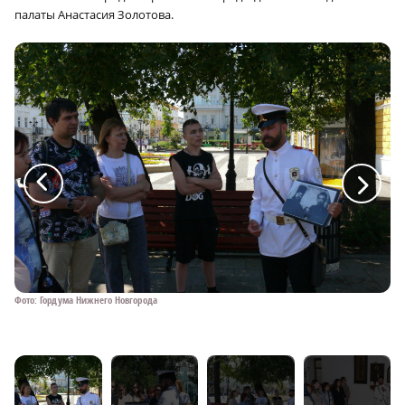
палаты Анастасия Золотова.
a
a
Фото: Гордума Нижнего Новгорода