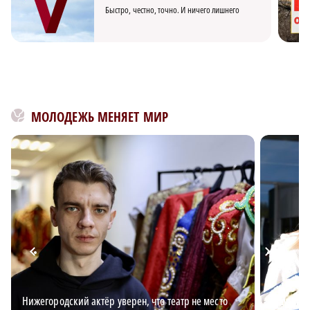
Быстро, честно, точно. И ничего лишнего
МОЛОДЕЖЬ МЕНЯЕТ МИР
Нижегородский актёр уверен, что театр не место
Андрей В