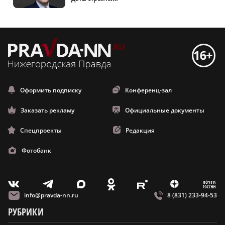
Оформить подписку
Конференц-зал
Заказать рекламу
Официальные документы
Спецпроекты
Редакция
Фотобанк
m
T
O
Z
X
E
V
info@pravda-nn.ru
8 (831) 233-94-53
РУБРИКИ