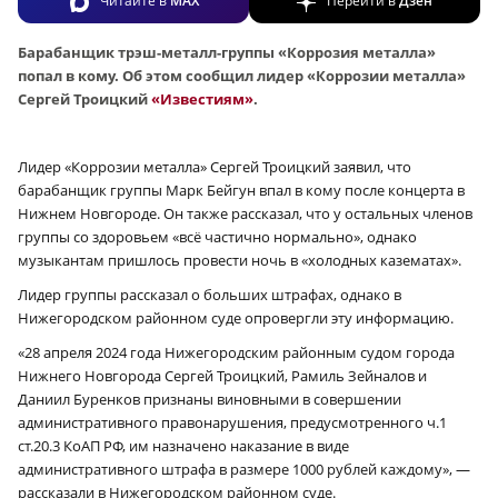
Читайте в
MAX
Перейти в
Дзен
Барабанщик трэш-металл-группы «Коррозия металла»
попал в кому. Об этом сообщил лидер «Коррозии металла»
Сергей Троицкий
«Известиям»
.
Лидер «Коррозии металла» Сергей Троицкий заявил, что
барабанщик группы Марк Бейгун впал в кому после концерта в
Нижнем Новгороде. Он также рассказал, что у остальных членов
группы со здоровьем «всё частично нормально», однако
музыкантам пришлось провести ночь в «холодных казематах».
Лидер группы рассказал о больших штрафах, однако в
Нижегородском районном суде опровергли эту информацию.
«28 апреля 2024 года Нижегородским районным судом города
Нижнего Новгорода Сергей Троицкий, Рамиль Зейналов и
Даниил Буренков признаны виновными в совершении
административного правонарушения, предусмотренного ч.1
ст.20.3 КоАП РФ, им назначено наказание в виде
административного штрафа в размере 1000 рублей каждому», —
рассказали в Нижегородском районном суде.