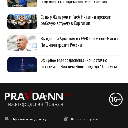
подключат к современным теплосетям
Садыр Жапаров и Глеб Никитин провели
рабочую встречу в Киргизии
Выйдет ли Армения из ЕАЭС? Чем ещё Никол
Пашинян грозит России
Эфирное телерадиовещание частично
отключат в Нижнем Новгороде до 16 августа
Оформить подписку
Конференц-зал