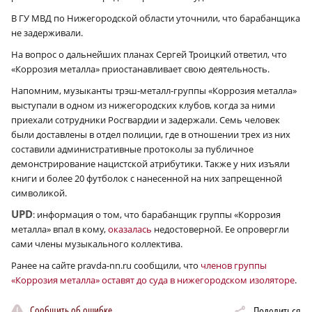
В ГУ МВД по Нижегородской области уточнили, что барабанщика
не задерживали.
На вопрос о дальнейших планах Сергей Троицкий ответил, что
«Коррозия металла» приостанавливает свою деятельность.
Напомним, музыканты трэш-металл-группы «Коррозия металла»
выступали в одном из нижегородских клубов, когда за ними
приехали сотрудники Росгвардии и задержали. Семь человек
были доставлены в отдел полиции, где в отношении трех из них
составили административные протоколы за публичное
демонстрирование нацистской атрибутики. Также у них изъяли
книги и более 20 футболок с нанесенной на них запрещенной
символикой.
UPD
: информация о том, что барабанщик группы «Коррозия
металла» впал в кому,
оказалась
недостоверной. Ее опровергли
сами члены музыкального коллектива.
Ранее на сайте pravda-nn.ru сообщили, что
членов группы
«Коррозия металла» оставят до суда в нижегородском изоляторе
.
Сообщить об ошибке
Поделиться