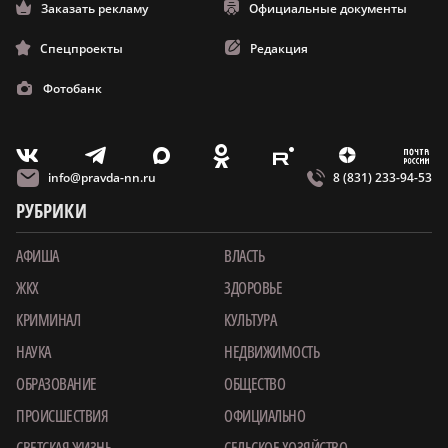
Заказать рекламу
Официальные документы
Спецпроекты
Редакция
Фотобанк
m
T
O
Z
X
E
V
info@pravda-nn.ru
8 (831) 233-94-53
РУБРИКИ
АФИША
ВЛАСТЬ
ЖКХ
ЗДОРОВЬЕ
КРИМИНАЛ
КУЛЬТУРА
НАУКА
НЕДВИЖИМОСТЬ
ОБРАЗОВАНИЕ
ОБЩЕСТВО
ПРОИСШЕСТВИЯ
ОФИЦИАЛЬНО
СВЕТСКАЯ ЖИЗНЬ
СЕЛЬСКОЕ ХОЗЯЙСТВО