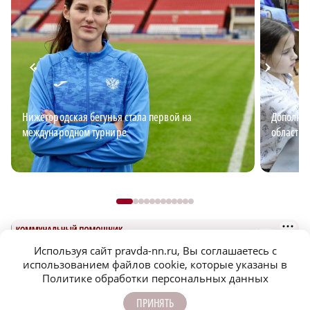
Нижегородская бегунья стала первой на
Дополнит
международном турнире
области: 
Используя сайт pravda-nn.ru, Вы соглашаетесь с
использованием файлов cookie, которые указаны в
Политике обработки персональных данных
ПРИНЯТЬ