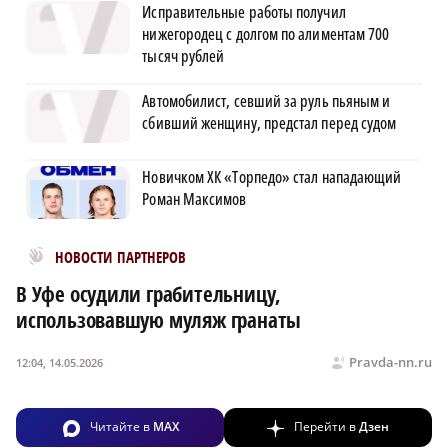
Исправительные работы получил
нижегородец с долгом по алиментам 700
тысяч рублей
Автомобилист, севший за руль пьяным и
сбивший женщину, предстал перед судом
Новичком ХК «Торпедо» стал нападающий
Роман Максимов
Новости МирТесен
НОВОСТИ ПАРТНЕРОВ
В Уфе осудили грабительницу,
использовавшую муляж гранаты
Pravda-nn.ru
12:04, 14.05.2026
Читайте в
MAX
Перейти в
Дзен