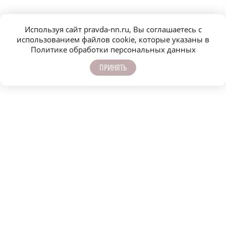
Используя сайт pravda-nn.ru, Вы соглашаетесь с
использованием файлов cookie, которые указаны в
Политике обработки персональных данных
ПРИНЯТЬ
Молодёжь выбирает: где получить высшее
Тренер п
образование в Нижегородской области
как изба