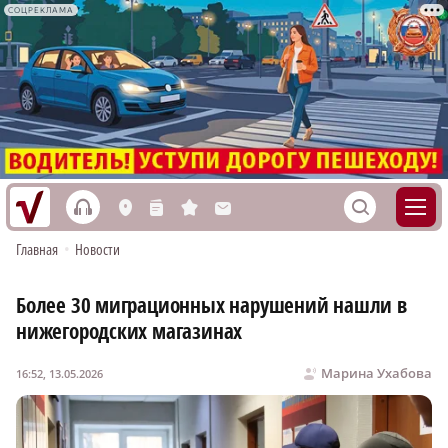
СОЦРЕКЛАМА
h
S
L
n
s
M
Главная
•
Новости
Более 30 миграционных нарушений нашли в
нижегородских магазинах
Марина Ухабова
16:52, 13.05.2026