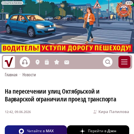
СОЦРЕКЛАМА
h
S
L
n
s
M
Главная
•
Новости
На пересечении улиц Октябрьской и
Варварской ограничили проезд транспорта
Кира Папилова
12:42, 09.06.2026
Читайте в
MAX
Перейти в
Дзен