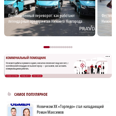
Промышленный переворот: как работают
Фестивал
легендарные предприятия Нижнего Новгорода
Нижнего
САМОЕ ПОПУЛЯРНОЕ
Новичком ХК «Торпедо» стал нападающий
Роман Максимов