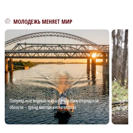
МОЛОДЕЖЬ МЕНЯЕТ МИР
Популярные водные маршруты в Нижегородской
Студент-
области – тренд молодежного отдыха
лучше, ч