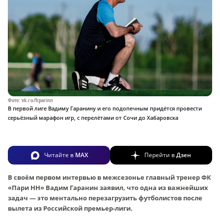
Фото: vk.ru/fcparinn
В первой лиге Вадиму Гаранину и его подопечным придётся провести
серьёзный марафон игр, с перелётами от Сочи до Хабаровска
Читайте в
MAX
Перейти в
Дзен
В своём первом интервью в межсезонье главный тренер ФК
«Пари НН» Вадим Гаранин заявил, что одна из важнейших
задач — это ментально перезагрузить футболистов после
вылета из Российской премьер-лиги.