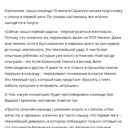
Напомним, наша команда 10 июня в Саранске начала подготовку
к сезону в первой лиге. По словам наставника, все игроки
находятся в тонусе.
«Сейчас наша главная задача – перезагрузиться ментально.
Потому что, конечно же, переживать вылет из РПЛ тяжело. Даже
мне тяжело, хотя я был назначен «главным» всего за три недели
до конца чемпионата. Это тяжелейший удар. А тем более
опытным ребятам, которые уже много в Нижнем Новгороде
отыграли – это Коля Калинский, Никита Каккоев, Витя
Александров и другие. И даже те, кто только в прошлом сезоне
перешел в команду – переживают понижение в классе тяжело.
Это тяжёлый груз, который нам предстоит сбросить с плеч.
Забыть прошлое и исправить ситуацию».
О том, какую концепцию будет проповедовать команда при
Вадиме Гаранине, наставник ответил так:
«Просто сильная команда с умением играть и с мячом, и без
мяча. Ну и «физика», конечно же. Часто слышу, что первая лига –
тяжелейший дивизион, в котором побеждают только готовые на
сто процентов физически команды. Но физически сильные