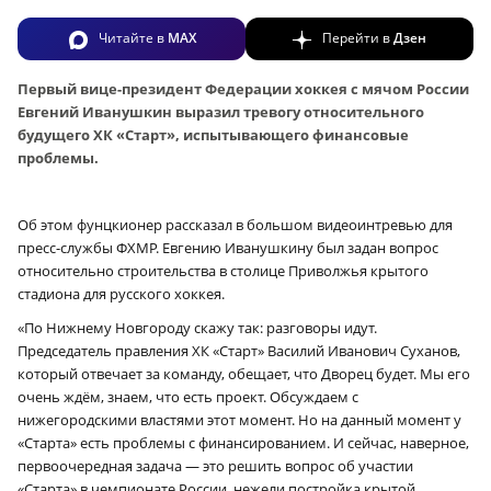
Читайте в
MAX
Перейти в
Дзен
Первый вице-президент Федерации хоккея с мячом России
Евгений Иванушкин выразил тревогу относительного
будущего ХК «Старт», испытывающего финансовые
проблемы.
Об этом фунцкионер рассказал в большом видеоинтревью для
пресс-службы ФХМР. Евгению Иванушкину был задан вопрос
относительно строительства в столице Приволжья крытого
стадиона для русского хоккея.
«По Нижнему Новгороду скажу так: разговоры идут.
Председатель правления ХК «Старт» Василий Иванович Суханов,
который отвечает за команду, обещает, что Дворец будет. Мы его
очень ждём, знаем, что есть проект. Обсуждаем с
нижегородскими властями этот момент. Но на данный момент у
«Старта» есть проблемы с финансированием. И сейчас, наверное,
первоочередная задача — это решить вопрос об участии
«Старта» в чемпионате России, нежели постройка крытой