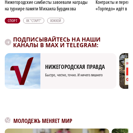
Нижегородские самбисты завоевали награды
Контракты и перехо
на турнире памяти Михаила Бурдикова
«Торпедо» идёт в но
СПОРТ
ХК "СТАРТ"
ХОККЕЙ
ПОДПИСЫВАЙТЕСЬ НА НАШИ
КАНАЛЫ В MAX И TELEGRAM:
НИЖЕГОРОДСКАЯ ПРАВДА
Быстро, честно, точно. И ничего лишнего
МОЛОДЕЖЬ МЕНЯЕТ МИР