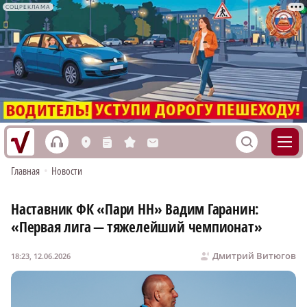
СОЦРЕКЛАМА
h
S
L
n
s
M
Главная
•
Новости
Наставник ФК «Пари НН» Вадим Гаранин:
«Первая лига — тяжелейший чемпионат»
Дмитрий Витюгов
18:23, 12.06.2026