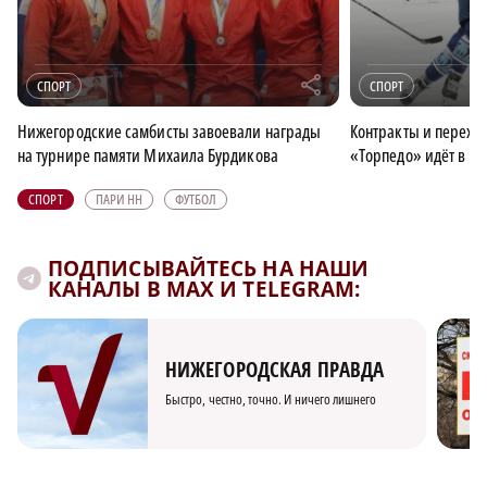
r
СПОРТ
СПОРТ
Нижегородские самбисты завоевали награды
Контракты и перехо
на турнире памяти Михаила Бурдикова
«Торпедо» идёт в но
СПОРТ
ПАРИ НН
ФУТБОЛ
ПОДПИСЫВАЙТЕСЬ НА НАШИ
КАНАЛЫ В MAX И TELEGRAM:
НИЖЕГОРОДСКАЯ ПРАВДА
Быстро, честно, точно. И ничего лишнего