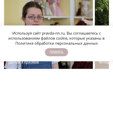
Используя сайт pravda-nn.ru, Вы соглашаетесь с
использованием файлов cookie, которые указаны в
Политике обработки персональных данных
ПРИНЯТЬ
Дизайнер рассказала, может ли одежда быть
Промышл
удобной и красивой
легендар