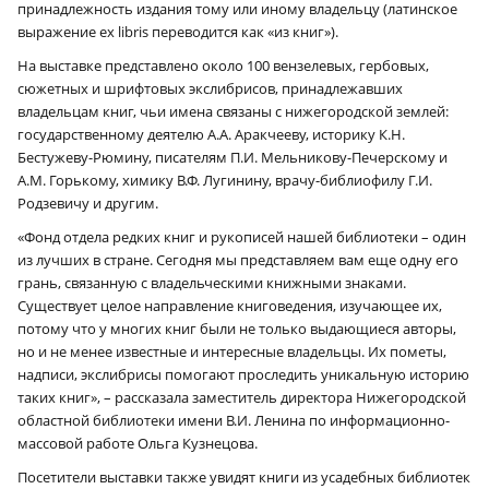
принадлежность издания тому или иному владельцу (латинское
выражение ex libris переводится как «из книг»).
На выставке представлено около 100 вензелевых, гербовых,
сюжетных и шрифтовых экслибрисов, принадлежавших
владельцам книг, чьи имена связаны с нижегородской землей:
государственному деятелю А.А. Аракчееву, историку К.Н.
Бестужеву-Рюмину, писателям П.И. Мельникову-Печерскому и
А.М. Горькому, химику В.Ф. Лугинину, врачу-библиофилу Г.И.
Родзевичу и другим.
«Фонд отдела редких книг и рукописей нашей библиотеки – один
из лучших в стране. Сегодня мы представляем вам еще одну его
грань, связанную с владельческими книжными знаками.
Существует целое направление книговедения, изучающее их,
потому что у многих книг были не только выдающиеся авторы,
но и не менее известные и интересные владельцы. Их пометы,
надписи, экслибрисы помогают проследить уникальную историю
таких книг», – рассказала заместитель директора Нижегородской
областной библиотеки имени В.И. Ленина по информационно-
массовой работе Ольга Кузнецова.
Посетители выставки также увидят книги из усадебных библиотек