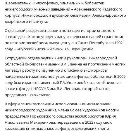
Шереметевых, Философовых, Ульяниных и библиотек
нижегородских учебных заведений – Аракчеевского кадетского
корпуса, Нижегородской духовной семинарии, Александровского
дворянского института.
Отдельный раздел экспозиции посвящен истории книжного
знака: здесь можно увидеть одну из первых в нашей стране книг
по истории экслибриса, выпущенную в Санкт-Петербурге в 1902
году, – «Русский книжный знак» В.А. Верещагина.
Сотрудники отдела редких книг и рукописей Нижегородской
областной библиотеки имени В.И. Ленина на протяжении многих
лет ведут работу по изучению и описанию экслибрисов,
найденных в изданиях, поступающих в фонды библиотеки. В 2009
году был издан составленный Г.А. Ушаковой каталог «Книжные
знаки в фондах НГОУНБ им. В.И. Ленина», который также
представлен на выставке.
В оформлении экспозиции использованы книжные знаки
нижегородского художника, члена Союза художников России,
председателя Горьковского общества экслибрисистов Юрия
Николаевича Макаренкова, передавшего в 2022 году свою
коллекцию книжных знаков в фонд отдела редких книг и