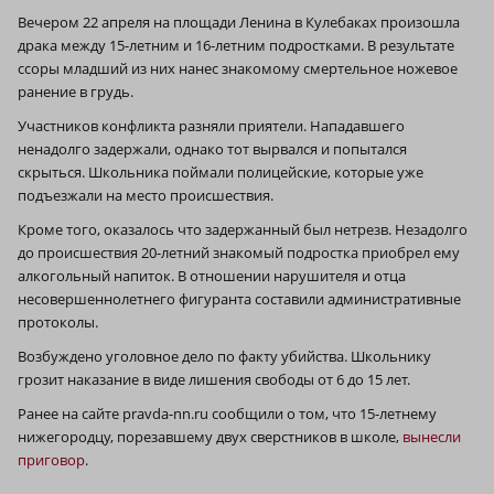
Вечером 22 апреля на площади Ленина в Кулебаках произошла
драка между 15-летним и 16-летним подростками. В результате
ссоры младший из них нанес знакомому смертельное ножевое
ранение в грудь.
Участников конфликта разняли приятели. Нападавшего
ненадолго задержали, однако тот вырвался и попытался
скрыться. Школьника поймали полицейские, которые уже
подъезжали на место происшествия.
Кроме того, оказалось что задержанный был нетрезв. Незадолго
до происшествия 20-летний знакомый подростка приобрел ему
алкогольный напиток. В отношении нарушителя и отца
несовершеннолетнего фигуранта составили административные
протоколы.
Возбуждено уголовное дело по факту убийства. Школьнику
грозит наказание в виде лишения свободы от 6 до 15 лет.
Ранее на сайте pravda-nn.ru сообщили о том, что 15-летнему
нижегородцу, порезавшему двух сверстников в школе,
вынесли
приговор
.