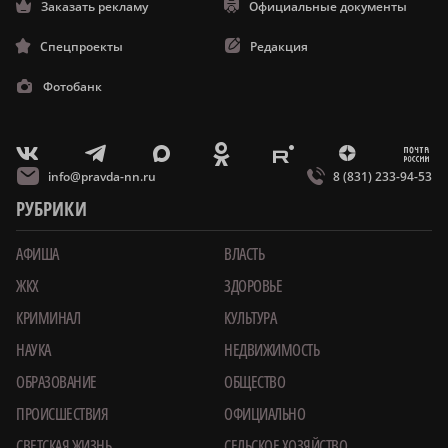
Заказать рекламу
Официальные документы
Спецпроекты
Редакция
Фотобанк
m
T
O
Z
X
E
V
info@pravda-nn.ru
8 (831) 233-94-53
РУБРИКИ
АФИША
ВЛАСТЬ
ЖКХ
ЗДОРОВЬЕ
КРИМИНАЛ
КУЛЬТУРА
НАУКА
НЕДВИЖИМОСТЬ
ОБРАЗОВАНИЕ
ОБЩЕСТВО
ПРОИСШЕСТВИЯ
ОФИЦИАЛЬНО
СВЕТСКАЯ ЖИЗНЬ
СЕЛЬСКОЕ ХОЗЯЙСТВО