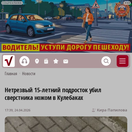
СОЦРЕКЛАМА
h
S
L
n
s
M
Главная
•
Новости
Нетрезвый 15-летний подросток убил
сверстника ножом в Кулебаках
Кира Папилова
17:39, 24.04.2026