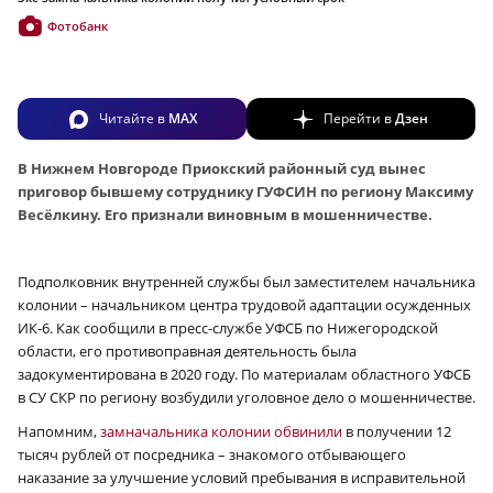
Фотобанк
Читайте в
MAX
Перейти в
Дзен
В Нижнем Новгороде Приокский районный суд вынес
приговор бывшему сотруднику ГУФСИН по региону Максиму
Весёлкину. Его признали виновным в мошенничестве.
Подполковник внутренней службы был заместителем начальника
колонии – начальником центра трудовой адаптации осужденных
ИК‑6. Как сообщили в пресс-службе УФСБ по Нижегородской
области, его противоправная деятельность была
задокументирована в 2020 году. По материалам областного УФСБ
в СУ СКР по региону возбудили уголовное дело о мошенничестве.
Напомним,
замначальника колонии обвинили
в получении 12
тысяч рублей от посредника – знакомого отбывающего
наказание за улучшение условий пребывания в исправительной