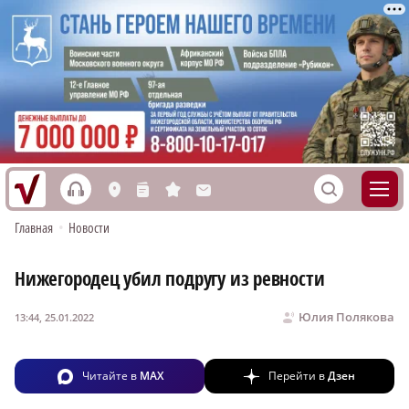
h
S
L
n
s
M
Главная
•
Новости
Нижегородец убил подругу из ревности
Юлия Полякова
13:44, 25.01.2022
Читайте в
MAX
Перейти в
Дзен