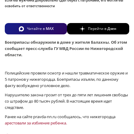
Если бы мужчина добровольно сдал обрез с патронами, его могли бы
освобить от ответственности
Читайте в
MAX
Перейти в
Дзен
Боеприпасы обнаружили в доме у жителя Балахны. Об этом
сообщает пресс-служба ГУ МВД России по Нижегородской
области.
Полицейские провели осмотр и нашли травматическое оружие и
5 патронов у нижегородца. Боеприпасы изъяли, по данному
факту возбуждено уголовное дело.
Нарушителю закона грозит от трех до пяти лет лишения свободы
со штрафом до 80 тысяч рублей. В настоящее время идет
следствие.
Ранее на сайте pravda-nn.ru сообщалось, что нижегородца
арестовали за избиение ребенка.