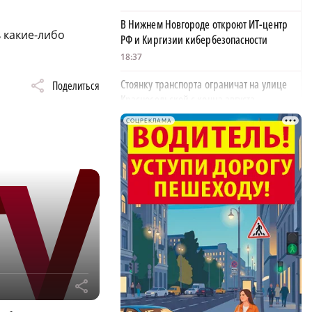
В Нижнем Новгороде откроют ИТ-центр
 какие-либо
РФ и Киргизии кибербезопасности
18:37
Стоянку транспорта ограничат на улице
Поделиться
Красносельской с конца августа
18:37
СОЦРЕКЛАМА
Волонтеры обнаружили заброшенный
дом, в котором живет около 20 собак и
щенков
18:02
В Нижегородской области наградили
более 40 организаций к Дню строителя
17:57
Садыр Жапаров и Глеб Никитин провели
r
рабочую встречу в Киргизии
17:38