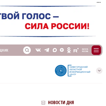
m
T
O
ЩНИК
Z
X
E
S
V
с
НОВОСТИ ДНЯ