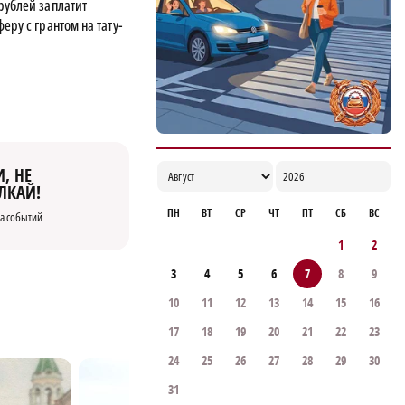
рублей заплатит
еру с грантом на тату-
, НЕ
ЛКАЙ!
ПН
ВТ
СР
ЧТ
ПТ
СБ
ВС
а событий
1
2
3
4
5
6
7
8
9
10
11
12
13
14
15
16
17
18
19
20
21
22
23
24
25
26
27
28
29
30
31