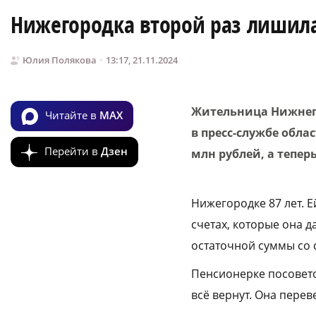
Нижегородка второй раз лишил
Юлия Полякова
13:17, 21.11.2024
Жительница Нижнего
Читайте в
MAX
в пресс-службе обла
Перейти в
Дзен
млн рублей, а теперь
Нижегородке 87 лет. 
счетах, которые она 
остаточной суммы со с
Пенсионерке посовето
всё вернут. Она перев