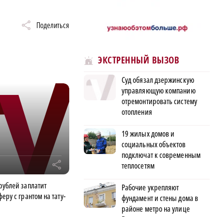
Поделиться
ЭКСТРЕННЫЙ ВЫЗОВ
Суд обязал дзержинскую
управляющую компанию
отремонтировать систему
отопления
19 жилых домов и
социальных объектов
подключат к современным
r
теплосетям
рублей заплатит
Рабочие укрепляют
еру с грантом на тату-
фундамент и стены дома в
районе метро на улице