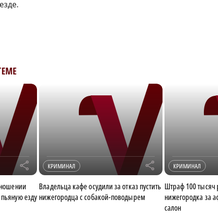
езде.
ТЕМЕ
r
r
КРИМИНАЛ
КРИМИНАЛ
отношении
Владельца кафе осудили за отказ пустить
Штраф 100 тысяч 
 пьяную езду
нижегородца с собакой-поводырем
нижегородка за аф
салон