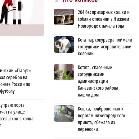
204 беспризорных кошки и
собаки отловили в Нижнем
Новгороде с начала года
Кота-наркокурьера поймали
сотрудники исправительной
колонии
Котята, спасенные
инский «Парус»
сотрудниками
вал серебро на
администрации
онате России по
Канавинского района,
футболу
нашли дом
ку транспорта
Кошка, подброшенная к
ичат на улице
воротам нижегородского
осельской с конца
приюта, сбежала из
а
переноски