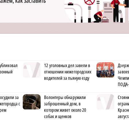
убликовал
12 уголовных дел завели в
Дзерж
езонный
отношении нижегородских
завое
водителей за пьяную езду
Чемпи
ПОДА-
осудили за
Волонтеры обнаружили
Стоян
ижегородца с
заброшенный дом, в
огран
рем
котором живет около 20
Красн
собак и щенков
август