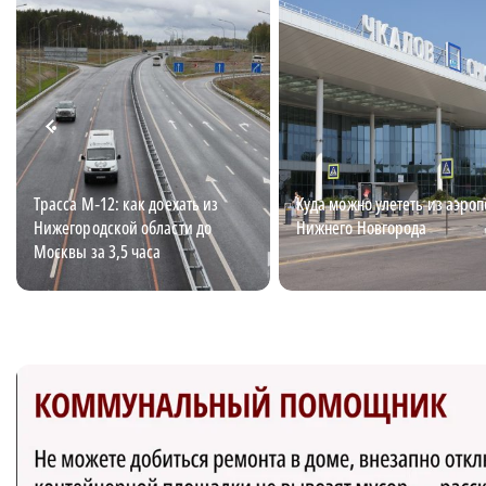
Трасса М‑12: как доехать из
Куда можно улететь из аэроп
Нижегородской области до
Нижнего Новгорода
Москвы за 3,5 часа