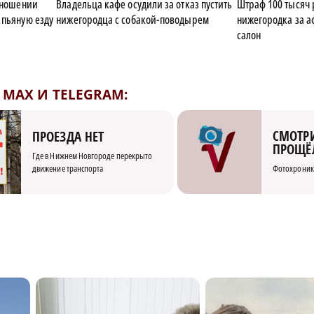
отношении
Владельца кафе осудили за отказ пустить
Штраф 100 тысяч 
 пьяную езду
нижегородца с собакой-поводырем
нижегородка за аф
салон
MAX И TELEGRAM:
СМОТРИ
ПРОЕЗДА НЕТ
ПРОЩЁ
Где в Нижнем Новгороде перекрыто
движение транспорта
Фотохроник