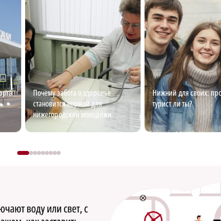
орта
Почему забота о здоровье
Нижний для своих: про
становится нормой для
турист ли ты?
нижегородской молодёжи