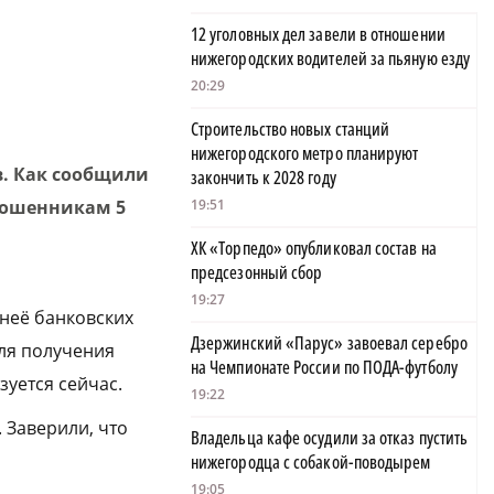
12 уголовных дел завели в отношении
нижегородских водителей за пьяную езду
20:29
Строительство новых станций
нижегородского метро планируют
. Как сообщили
закончить к 2028 году
 мошенникам 5
19:51
ХК «Торпедо» опубликовал состав на
предсезонный сбор
19:27
 неё банковских
Дзержинский «Парус» завоевал серебро
для получения
на Чемпионате России по ПОДА-футболу
зуется сейчас.
19:22
 Заверили, что
Владельца кафе осудили за отказ пустить
нижегородца с собакой-поводырем
19:05