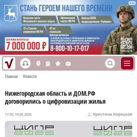
h
S
L
n
s
M
Главная
•
Новости
Нижегородская область и ДОМ.РФ
договорились о цифровизации жилья
Кристина Корецкая
17:39, 19.05.2026