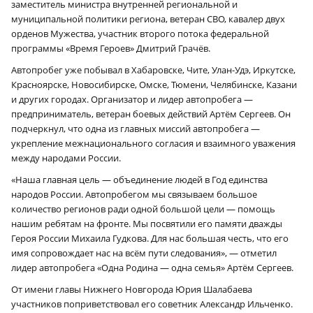
заместитель министра внутренней региональной и
муниципальной политики региона, ветеран СВО, кавалер двух
орденов Мужества, участник второго потока федеральной
программы «Время Героев» Дмитрий Грачёв.
Автопробег уже побывал в Хабаровске, Чите, Улан-Удэ, Иркутске,
Красноярске, Новосибирске, Омске, Тюмени, Челябинске, Казани
и других городах. Организатор и лидер автопробега —
предприниматель, ветеран боевых действий Артём Сергеев. Он
подчеркнул, что одна из главных миссий автопробега —
укрепление межнационального согласия и взаимного уважения
между народами России.
«Наша главная цель — объединение людей в Год единства
народов России. Автопробегом мы связываем большое
количество регионов ради одной большой цели — помощь
нашим ребятам на фронте. Мы посвятили его памяти дважды
Героя России Михаила Гудкова. Для нас большая честь, что его
имя сопровождает нас на всём пути следования», — отметил
лидер автопробега «Одна Родина — одна семья» Артём Сергеев.
От имени главы Нижнего Новгорода Юрия Шалабаева
участников поприветствовал его советник Александр Ильченко.