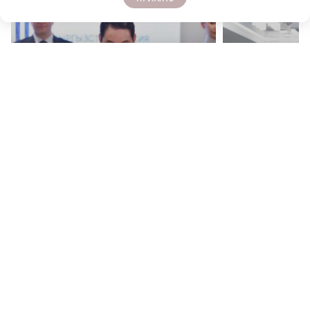
r
ОФИЦИАЛЬНО
ОФИЦИАЛЬНО
В Нижнем Новгороде откроют ИТ-центр РФ и
В Нижегородской об
Киргизии кибербезопасности
организаций к Дню 
ОФИЦИАЛЬНО
ПОДПИСЫВАЙТЕСЬ НА НАШИ
КАНАЛЫ В MAX И TELEGRAM: