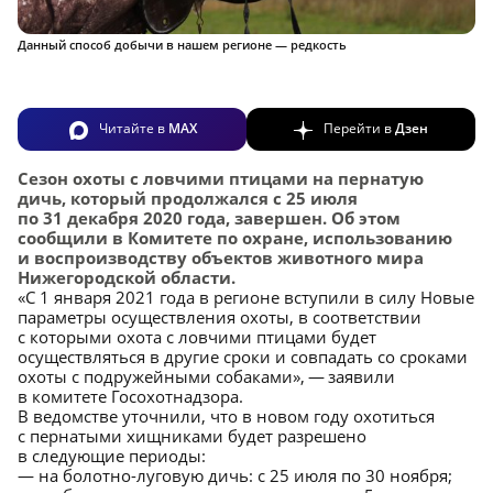
Данный способ добычи в нашем регионе — редкость
Читайте в
MAX
Перейти в
Дзен
Сезон охоты с ловчими птицами на пернатую
дичь, который продолжался с 25 июля
по 31 декабря 2020 года, завершен. Об этом
сообщили в Комитете по охране, использованию
и воспроизводству объектов животного мира
Нижегородской области.
«С 1 января 2021 года в регионе вступили в силу Новые
параметры осуществления охоты, в соответствии
с которыми охота с ловчими птицами будет
осуществляться в другие сроки и совпадать со сроками
охоты с подружейными собаками», — заявили
в комитете Госохотнадзора.
В ведомстве уточнили, что в новом году охотиться
с пернатыми хищниками будет разрешено
в следующие периоды:
— на болотно-луговую дичь: с 25 июля по 30 ноября;