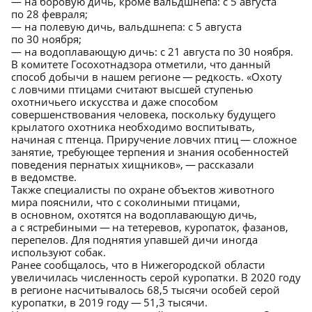
— на боровую дичь, кроме вальдшнепа: с 5 августа
по 28 февраля;
— на полевую дичь, вальдшнепа: с 5 августа
по 30 ноября;
— на водоплавающую дичь: с 21 августа по 30 ноября.
В комитете Госохотнадзора отметили, что данный
способ добычи в нашем регионе — редкость. «Охоту
с ловчими птицами считают высшей ступенью
охотничьего искусства и даже способом
совершенствования человека, поскольку будущего
крылатого охотника необходимо воспитывать,
начиная с птенца. Приручение ловчих птиц — сложное
занятие, требующее терпения и знания особенностей
поведения пернатых хищников», — рассказали
в ведомстве.
Также специалисты по охране объектов животного
мира пояснили, что с соколиными птицами,
в основном, охотятся на водоплавающую дичь,
а с ястребиными — на тетеревов, куропаток, фазанов,
перепелов. Для поднятия упавшей дичи иногда
используют собак.
Ранее сообщалось, что в Нижегородской области
увеличилась численность серой куропатки. В 2020 году
в регионе насчитывалось 68,5 тысячи особей серой
куропатки, в 2019 году — 51,3 тысячи.