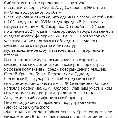
библиотеки также представлены виртуальные
выставки-обзоры «Жизнь А. Д. Сахарова в Нижнем»
и «Отец водородной бомбы».
Олег Беркович отметил, что одним из главных событий
в 2021 году станет XVI Международный фестиваль
искусств имени А. Д. Сахарова. Он пройдет с 21 мая
по 2 июня 2021 года в Нижегородской государственной
академической филармонии им. М. Л. Ростроповича.
Фестивальные программы объединят шедевры
музыкального искусства и литературы,
мультимедийное шоу, мастер-классы и творческие
встречи.
В концертах примут участие известные артисты,
музыканты, симфонические и камерные оркестры,
хоровые коллективы, среди которых Денис Мацуев,
Сергей Крылов, Борис Березовский, Эдвард
Радзинский, Государственный Академический
симфонический оркестр им. Е. Ф. Светланова, Хоровая
капелла России им. А. А. Юрлова. Главным участником
симфонических программ традиционно станет
Академический симфонический оркестр
Нижегородской филармонии под управлением
Александра Скульского.
«Фестиваль пройдет в обновленном Кремлевском зале
филармонии. В настоящее время в учреждении ведутся