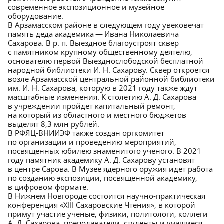
современное экспозиционное и музейное
оборудование.
В Арзамасском районе в следующем году увековечат
память деда академика — Ивана Николаевича
Сахарова. В р. п. Выездное благоустроят сквер
с памятником крупному общественному деятелю,
основателю первой Выезднослободской бесплатной
народной библиотеки И. Н. Сахарову. Сквер откроется
возле Арзамасской центральной районной библиотеки
им. И. Н. Сахарова, которую в 2021 году также ждут
масштабные изменения. К столетию А. Д. Сахарова
в учреждении пройдет капитальный ремонт,
на который из областного и местного бюджетов
выделят 8,3 млн рублей.
В РФЯЦ-ВНИИЭФ также создан оргкомитет
по организации и проведению мероприятий,
посвященных юбилею знаменитого ученого. В 2021
году памятник академику А. Д. Сахарову установят
в центре Сарова. В Музее ядерного оружия идет работа
по созданию экспозиции, посвященной академику,
в цифровом формате.
В Нижнем Новгороде состоится научно-практическая
конференция «XIII Сахаровские Чтения», в которой
примут участие ученые, физики, политологи, коллеги
А. Д. Сахарова, преподаватели, студенты и учащиеся