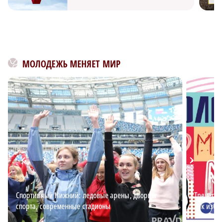
МОЛОДЕЖЬ МЕНЯЕТ МИР
Спортивный Нижний: ледовые арены, дворцы
Тренер п
спорта, современные стадионы
как изба