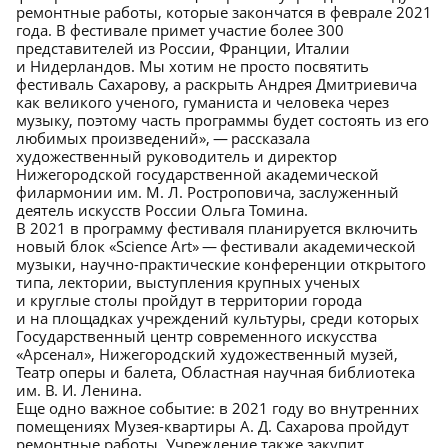
ремонтные работы, которые закончатся в феврале 2021
года. В фестивале примет участие более 300
представителей из России, Франции, Италии
и Нидерландов. Мы хотим не просто посвятить
фестиваль Сахарову, а раскрыть Андрея Дмитриевича
как великого ученого, гуманиста и человека через
музыку, поэтому часть программы будет состоять из его
любимых произведений», — рассказала
художественный руководитель и директор
Нижегородской государственной академической
филармонии им. М. Л. Ростроповича, заслуженный
деятель искусств России Ольга Томина.
В 2021 в программу фестиваля планируется включить
новый блок «Science Art» — фестивали академической
музыки, научно-практические конференции открытого
типа, лектории, выступления крупных ученых
и круглые столы пройдут в территории города
и на площадках учреждений культуры, среди которых
Государственный центр современного искусства
«Арсенал», Нижегородский художественный музей,
Театр оперы и балета, Областная научная библиотека
им. В. И. Ленина.
Еще одно важное событие: в 2021 году во внутренних
помещениях Музея-квартиры А. Д. Сахарова пройдут
ремонтные работы. Учреждение также закупит