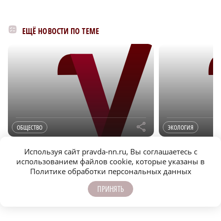
ЕЩЁ НОВОСТИ ПО ТЕМЕ
r
ОБЩЕСТВО
ЭКОЛОГИЯ
Сезон охоты на боровую дичь с подружейными
Нижегородца оштраф
Используя сайт pravda-nn.ru, Вы соглашаетесь с
собаками завершился в Нижегородской
за незаконную охоту
использованием файлов cookie, которые указаны в
области
районе
Политике обработки персональных данных
ПРИНЯТЬ
ОБЩЕСТВО