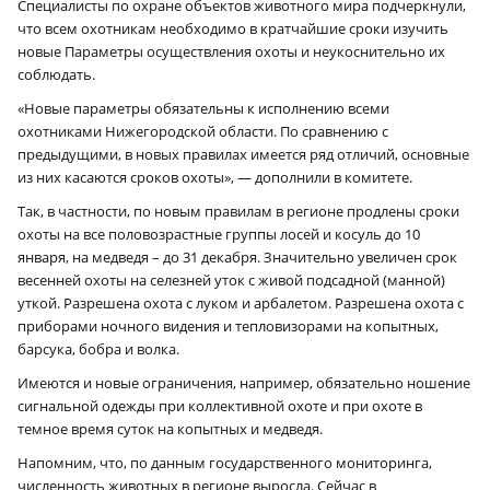
Специалисты по охране объектов животного мира подчеркнули,
что всем охотникам необходимо в кратчайшие сроки изучить
новые Параметры осуществления охоты и неукоснительно их
соблюдать.
«Новые параметры обязательны к исполнению всеми
охотниками Нижегородской области. По сравнению с
предыдущими, в новых правилах имеется ряд отличий, основные
из них касаются сроков охоты», — дополнили в комитете.
Так, в частности, по новым правилам в регионе продлены сроки
охоты на все половозрастные группы лосей и косуль до 10
января, на медведя – до 31 декабря. Значительно увеличен срок
весенней охоты на селезней уток с живой подсадной (манной)
уткой. Разрешена охота с луком и арбалетом. Разрешена охота с
приборами ночного видения и тепловизорами на копытных,
барсука, бобра и волка.
Имеются и новые ограничения, например, обязательно ношение
сигнальной одежды при коллективной охоте и при охоте в
темное время суток на копытных и медведя.
Напомним, что, по данным государственного мониторинга,
численность животных в регионе выросла. Сейчас в