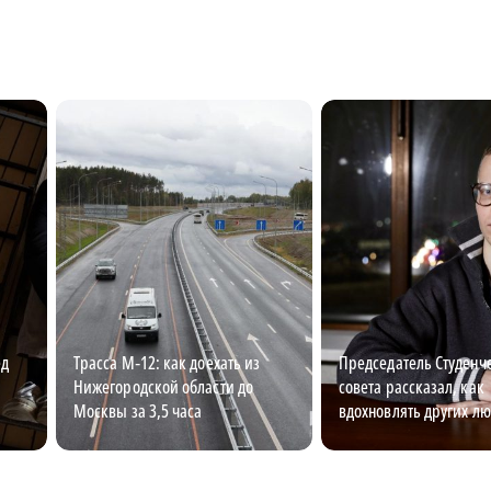
ед
Трасса М‑12: как доехать из
Председатель Студенч
Нижегородской области до
совета рассказал, как
Москвы за 3,5 часа
вдохновлять других л