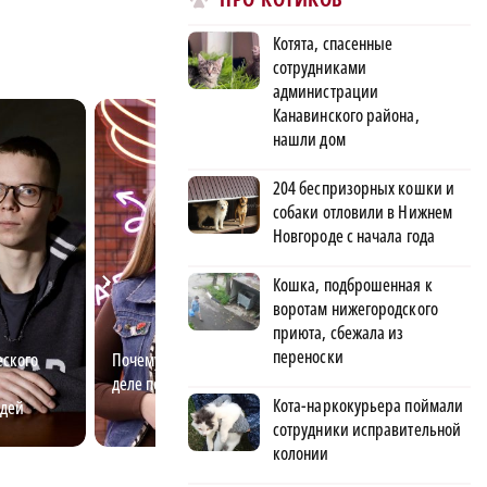
Котята, спасенные
сотрудниками
администрации
Канавинского района,
нашли дом
204 беспризорных кошки и
собаки отловили в Нижнем
Новгороде с начала года
Кошка, подброшенная к
воротам нижегородского
приюта, сбежала из
переноски
еского
Почему волонтёры на самом
Андрей Вдовин п
деле помогают людям
олимпийскому зо
Кота-наркокурьера поймали
юдей
девять лет
сотрудники исправительной
колонии