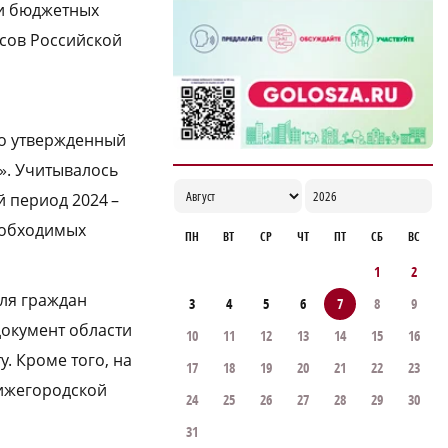
ти бюджетных
Росгвардии
сов Российской
11:59
но утвержденный
». Учитывалось
й период 2024 –
необходимых
ПН
ВТ
СР
ЧТ
ПТ
СБ
ВС
1
2
ля граждан
3
4
5
6
7
8
9
документ области
10
11
12
13
14
15
16
. Кроме того, на
17
18
19
20
21
22
23
Нижегородской
24
25
26
27
28
29
30
31