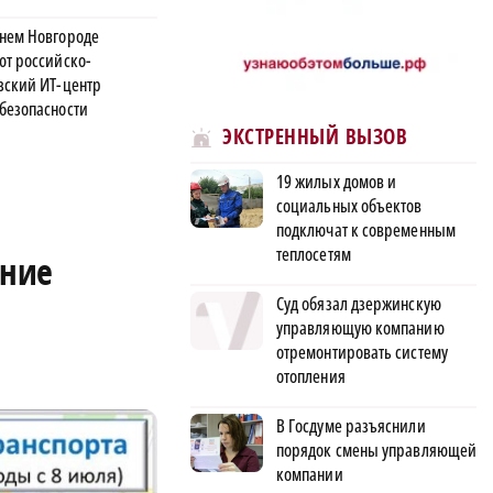
нем Новгороде
ют российско-
зский ИТ-центр
безопасности
ЭКСТРЕННЫЙ ВЫЗОВ
19 жилых домов и
социальных объектов
подключат к современным
теплосетям
ение
Суд обязал дзержинскую
управляющую компанию
отремонтировать систему
отопления
В Госдуме разъяснили
порядок смены управляющей
компании