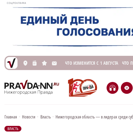
СОЦРЕКЛАМА
ЧТО ИЗМЕНИТСЯ С 1 АВГУСТА
ЧТО 
L
n
s
M
H
e
Главная
•
Новости
•
Власть
•
Нижегородская область — в лидерах среди с
ВЛАСТЬ