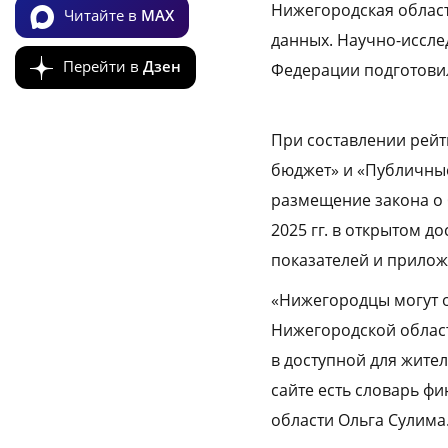
Нижегородская област
Читайте в
MAX
данных. Научно-иссле
Перейти в
Дзен
Федерации подготовил
При составлении рей
бюджет» и «Публичные
размещение закона о 
2025 гг. в открытом д
показателей и прилож
«Нижегородцы могут о
Нижегородской област
в доступной для жите
сайте есть словарь ф
области Ольга Сулима