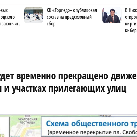
овых
ХК «Торпедо» опубликовал
В Ниж
родского
состав на предсезонный
откро
 закончить
сбор
кирги
кибер
будет временно прекращено движ
 и участках прилегающих улиц