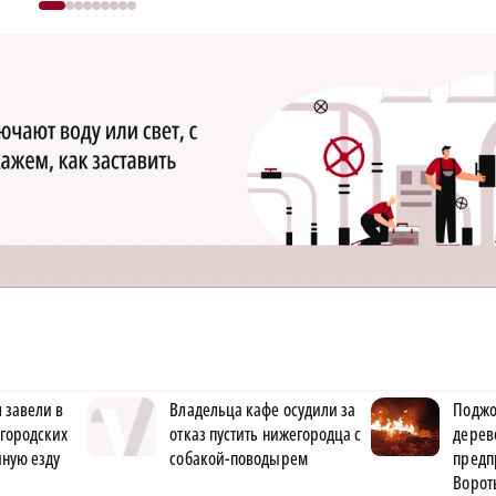
 завели в
Владельца кафе осудили за
Поджо
городских
отказ пустить нижегородца с
дерев
яную езду
собакой-поводырем
предп
Ворот