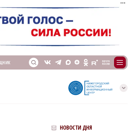
m
T
O
ЩНИК
Z
X
E
S
V
с
НОВОСТИ ДНЯ