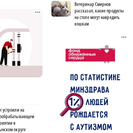
Ветеринар Смирнов
рассказал, какие продукты
на столе могут навредить
кошкам
г устроили на
ообрабатывающем
риятии в
ынском округе