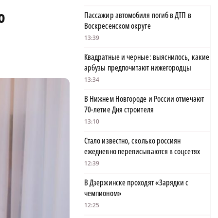
ю
Пассажир автомобиля погиб в ДТП в
Воскресенском округе
13:39
Квадратные и черные: выяснилось, какие
арбузы предпочитают нижегородцы
13:34
В Нижнем Новгороде и России отмечают
70-летие Дня строителя
13:10
Стало известно, сколько россиян
ежедневно переписываются в соцсетях
12:39
В Дзержинске проходят «Зарядки с
чемпионом»
12:25