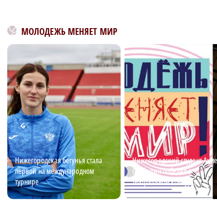
МОЛОДЕЖЬ МЕНЯЕТ МИР
Нижегородская бегунья стала
Нижегородский студент Ахм
первой на международном
Сайфулин победил в
турнире
театральном конкурсе
«Табуретка»