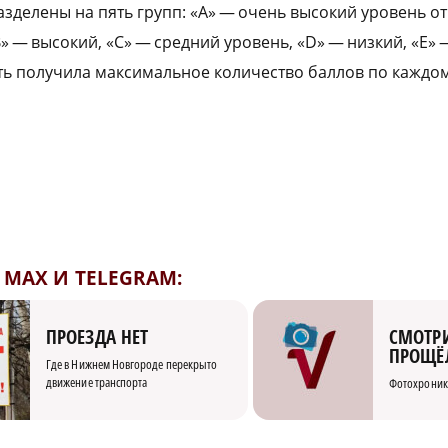
азделены на пять групп: «А» — очень высокий уровень о
 — высокий, «С» — средний уровень, «D» — низкий, «Е» 
ь получила максимальное количество баллов по каждом
MAX И TELEGRAM:
СМОТРИ
ПРОЕЗДА НЕТ
ПРОЩЁ
Где в Нижнем Новгороде перекрыто
движение транспорта
Фотохроник