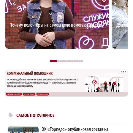
Почему волонтёры на самом деле помогают людям
Дополнит
области: 
САМОЕ ПОПУЛЯРНОЕ
ХК «Торпедо» опубликовал состав на