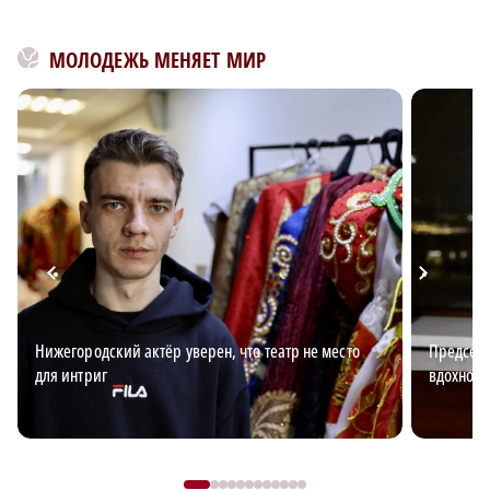
МОЛОДЕЖЬ МЕНЯЕТ МИР
Нижегородский актёр уверен, что театр не место
Председа
для интриг
вдохновл