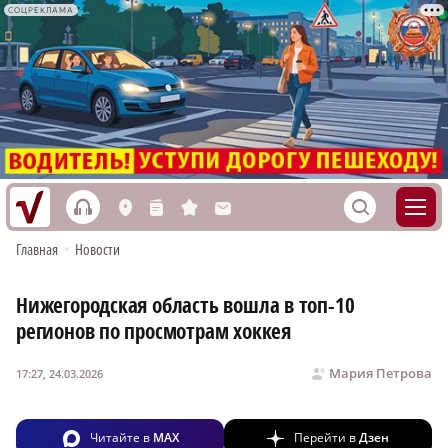
СОЦРЕКЛАМА
h
S
L
n
s
M
Главная
•
Новости
Нижегородская область вошла в топ-10
регионов по просмотрам хоккея
Мария Петрова
17:27, 24.03.2026
Читайте в
MAX
Перейти в
Дзен