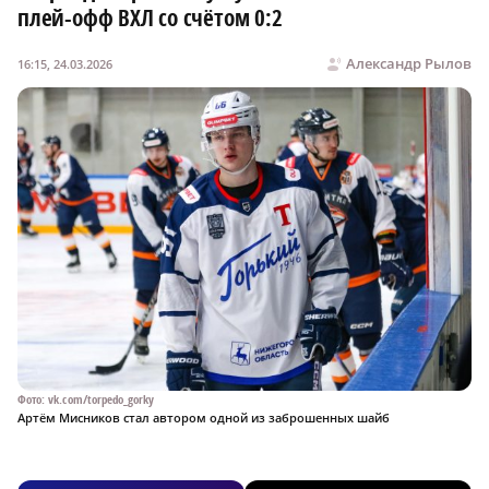
плей-офф ВХЛ со счётом 0:2
Александр Рылов
16:15, 24.03.2026
Фото: vk.com/torpedo_gorky
Артём Мисников стал автором одной из заброшенных шайб