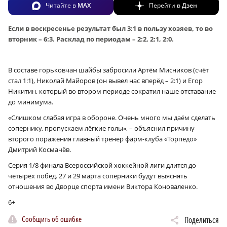
Читайте в
MAX
Перейти в
Дзен
Если в воскресенье результат был 3:1 в пользу хозяев, то во
вторник – 6:3. Расклад по периодам – 2:2, 2:1, 2:0.
В составе горьковчан шайбы забросили Артём Мисников (счёт
стал 1:1), Николай Майоров (он вывел нас вперёд – 2:1) и Егор
Никитин, который во втором периоде сократил наше отставание
до минимума.
«Слишком слабая игра в обороне. Очень много мы даём сделать
сопернику, пропускаем лёгкие голы», – объяснил причину
второго поражения главный тренер фарм-клуба «Торпедо»
Дмитрий Космачёв.
Серия 1/8 финала Всероссийской хоккейной лиги длится до
четырёх побед. 27 и 29 марта соперники будут выяснять
отношения во Дворце спорта имени Виктора Коноваленко.
6+
Сообщить об ошибке
Поделиться