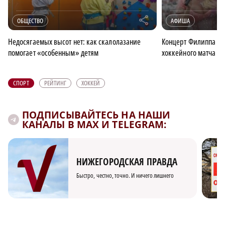
r
ОБЩЕСТВО
АФИША
Недосягаемых высот нет: как скалолазание
Концерт Филиппа Ки
помогает «особенным» детям
хоккейного матча в
СПОРТ
РЕЙТИНГ
ХОККЕЙ
ПОДПИСЫВАЙТЕСЬ НА НАШИ
КАНАЛЫ В MAX И TELEGRAM:
НИЖЕГОРОДСКАЯ ПРАВДА
Быстро, честно, точно. И ничего лишнего