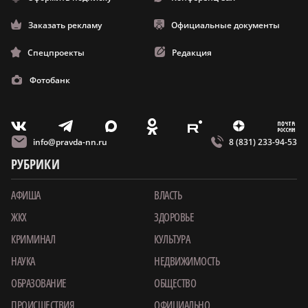
Заказать рекламу
Официальные документы
Спецпроекты
Редакция
Фотобанк
m
T
O
Z
X
E
V
info@pravda-nn.ru
8 (831) 233-94-53
РУБРИКИ
АФИША
ВЛАСТЬ
ЖКХ
ЗДОРОВЬЕ
КРИМИНАЛ
КУЛЬТУРА
НАУКА
НЕДВИЖИМОСТЬ
ОБРАЗОВАНИЕ
ОБЩЕСТВО
ПРОИСШЕСТВИЯ
ОФИЦИАЛЬНО