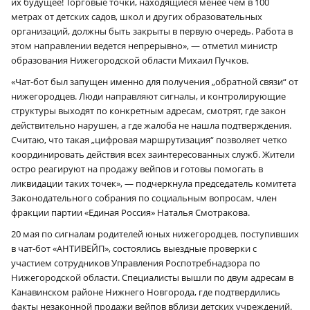
их будущее! Торговые точки, находящиеся менее чем в 100
метрах от детских садов, школ и других образовательных
организаций, должны быть закрыты в первую очередь. Работа в
этом направлении ведется непрерывно», — отметил министр
образования Нижегородской области Михаил Пучков.
«Чат-бот был запущен именно для получения „обратной связи“ от
нижегородцев. Люди направляют сигналы, и контролирующие
структуры выходят по конкретным адресам, смотрят, где закон
действительно нарушен, а где жалоба не нашла подтверждения.
Считаю, что такая „цифровая маршрутизация“ позволяет четко
координировать действия всех заинтересованных служб. Жители
остро реагируют на продажу вейпов и готовы помогать в
ликвидации таких точек», — подчеркнула председатель комитета
Законодательного собрания по социальным вопросам, член
фракции партии «Единая Россия» Наталья Смотракова.
20 мая по сигналам родителей юных нижегородцев, поступивших
в чат-бот «АНТИВЕЙП», состоялись выездные проверки с
участием сотрудников Управления Роспотребнадзора по
Нижегородской области. Специалисты вышли по двум адресам в
Канавинском районе Нижнего Новгорода, где подтвердились
факты незаконной продажи вейпов вблизи детских учреждений.