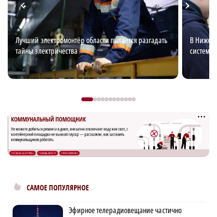
Лучший электромонтёр области пытается разгадать
В Нижего
тайны электричества
система 
САМОЕ ПОПУЛЯРНОЕ
Эфирное телерадиовещание частично