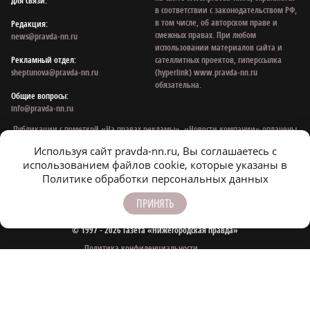
для связи:
в соответствии с законодательством РФ,
в том числе, об авторском праве и
Редакция:
смежных правах. При любом
news@pravda-nn.ru
использовании материалов сайта и
Рекламный отдел:
сателлитных проектов, гиперссылка
sheptunova@pravda-nn.ru
(hyperlink) www.pravda-nn.ru
обязательна.
Общие вопросы:
info@pravda-nn.ru
Публикации с пометкой «На правах рекламы», «Новости компании» оплачены
рекламодателем. Редакция сайта не несет ответственности за достоверность
Используя сайт pravda-nn.ru, Вы соглашаетесь с
информации, содержащейся в рекламных объявлениях.
использованием файлов cookie, которые указаны в
На информационном ресурсе применяются рекомендательные технологии:
Политике обработки персональных данных
mirtesen
,
smi2
.
ПРИНЯТЬ
© 1997 - 2026 Газета «Нижегородская правда»
Политика конфиденциальности
Согласие на обработку персональных данных