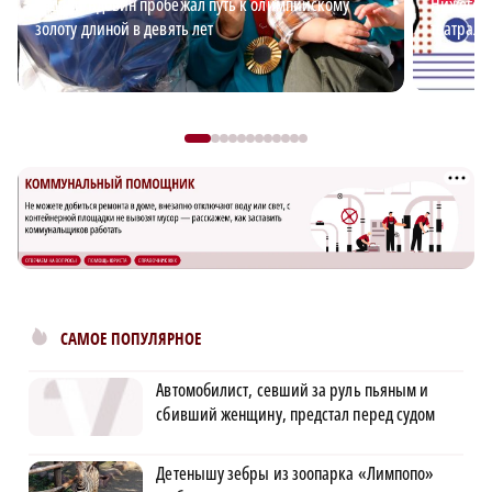
Андрей Вдовин пробежал путь к олимпийскому
Нижегоро
золоту длиной в девять лет
театраль
САМОЕ ПОПУЛЯРНОЕ
Автомобилист, севший за руль пьяным и
сбивший женщину, предстал перед судом
Детенышу зебры из зоопарка «Лимпопо»