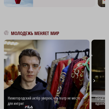
МОЛОДЕЖЬ МЕНЯЕТ МИР
Нижегородский актёр уверен, что театр не место
Председа
для интриг
вдохновл