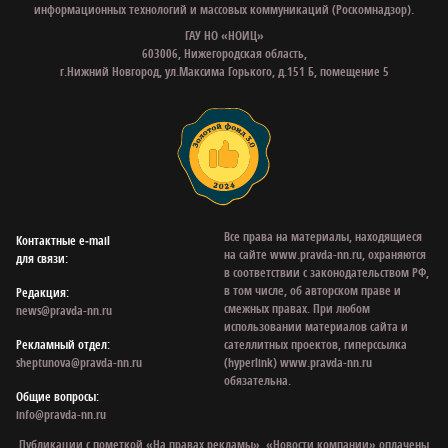
информационных технологий и массовых коммуникаций (Роскомнадзор).
ГАУ НО «НОИЦ»
603006, Нижегородская область,
г.Нижний Новгород, ул.Максима Горького, д.151 Б, помещение 5
Все права на материалы, находящиеся
Контактные e‑mail
на сайте www.pravda-nn.ru, охраняются
для связи:
в соответствии с законодательством РФ,
в том числе, об авторском праве и
Редакция:
смежных правах. При любом
news@pravda-nn.ru
использовании материалов сайта и
Рекламный отдел:
сателлитных проектов, гиперссылка
sheptunova@pravda-nn.ru
(hyperlink) www.pravda-nn.ru
обязательна.
Общие вопросы:
info@pravda-nn.ru
Публикации с пометкой «На правах рекламы», «Новости компании» оплачены