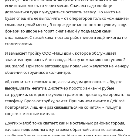
если и выполняет, то через месяц. Сначала надо вообще
дозвониться туда и умудриться оставить заявку. Но никто не
будет спешить её выполнять – от операторов только «ожидайте»
слышали целый месяц. В подъезде не моют пол по целому году,
фонари во дворе не горят, снег зимой у подъездов сами
откапывали. С такой халатностью работников я ещё никогда не
сталкивалась».
И замыкает тройку ООО «Наш дом», которое обслуживает
значительную часть Автозавода. На эту компанию поступило 2
900 жалоб. При этом автозаводцы повально жалуются на манеру
общения сотрудников кол-центра.
«Дозвониться невозможно, а если чудом дозвонитесь, будете
выслушивать негатив, диспетчер просто хамка»; «Грубые
сотрудники, которые не умеют грамотно проконсультировать по
телефону. Бросают трубку, хамят. При личном визите в ДУК всё
повторяется, лишний раз связываться не хочется», – пишут в
соцсетях местные жители.
Других жалоб тоже хватает: как и в остальных районах города,
жильцы недовольны отсутствием обратной связи по заявкам,
неуборкой подъездов и дворов. И это при том, что все три ДУКа в