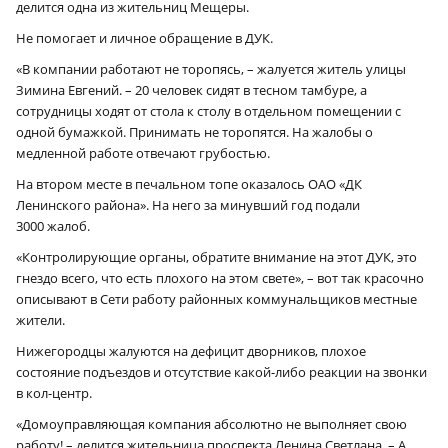
делится одна из жительниц Мещеры.
Не помогает и личное обращение в ДУК.
«В компании работают не торопясь, – жалуется житель улицы
Зимина Евгений. – 20 человек сидят в тесном тамбуре, а
сотрудницы ходят от стола к столу в отдельном помещении с
одной бумажкой. Принимать не торопятся. На жалобы о
медленной работе отвечают грубостью.
На втором месте в печальном топе оказалось ОАО «ДК
Ленинского района». На него за минувший год подали
3000 жалоб.
«Контролирующие органы, обратите внимание на этот ДУК, это
гнездо всего, что есть плохого на этом свете», – вот так красочно
описывают в Сети работу районных коммунальщиков местные
жители.
Нижегородцы жалуются на дефицит дворников, плохое
состояние подъездов и отсутствие какой-либо реакции на звонки
в кол-центр.
«Домоуправляющая компания абсолютно не выполняет свою
работу! – делится жительница проспекта Ленина Светлана. – А