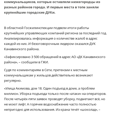
коммунальщиков, которые оставляли нижегородцы из
разных районов города. И первые места в топе заняли
крупнейшие городские ДУКи.
В областной Госжилинспекции подвели итоги работы
крупнейших управляющих компаний региона за последний год.
Анализировалась информация о количестве жалоб в адрес
каждой из них. И безоговорочным лидером оказался ДУК
Канавинского района.
«Зафиксировано 3 500 обращений в адрес АО «ДК Канавинского
района», – сообщили в ГЖИ.
Судя по комментариям в Сети, претензии к местным
коммунальщикам у жильцов действительно возникают
регулярно.
«Улица Акимова, дом 18. Один подъезд в доме, а проблем
миллион. Уборка подъезда только после «атаки» на операторов.
После четырёх-пяти заявок проводят уборку, подметают всё, но
не моют лифт. А горячее водоснабжение часто полностью
непригодно для использования. Из крана течёт «шоколад», –