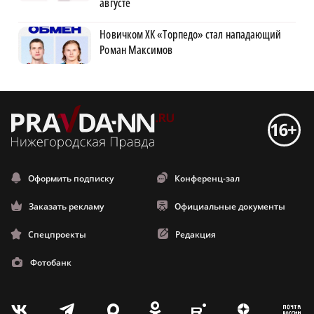
августе
Новичком ХК «Торпедо» стал нападающий
Роман Максимов
Оформить подписку
Конференц-зал
Заказать рекламу
Официальные документы
Спецпроекты
Редакция
Фотобанк
m
T
O
Z
X
E
V