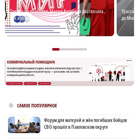
Тренер по плаванию Мария Кулябина рассказала,
Трасса М
как избавиться от страха воды
до Москв
САМОЕ ПОПУЛЯРНОЕ
Форум для матерей и жён погибших бойцов
СВО прошёл в Павловском округе