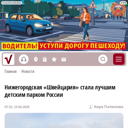
СОЦРЕКЛАМА
h
S
L
n
s
M
Главная
•
Новости
Нижегородская «Швейцария» стала лучшим
детским парком России
Кира Папилова
07:32, 23.04.2026