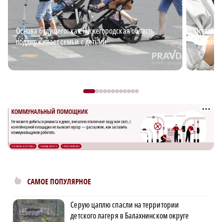
Основа будущего: как Нижегородская область
Остаться
поддерживает семьи с детьми
возможно
САМОЕ ПОПУЛЯРНОЕ
Серую цаплю спасли на территории
детского лагеря в Балахнинском округе