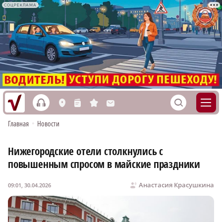
СОЦРЕКЛАМА
h
S
L
n
s
M
Главная
•
Новости
Нижегородские отели столкнулись с
повышенным спросом в майские праздники
Анастасия Красушкина
09:01, 30.04.2026