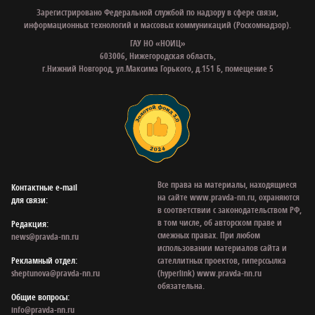
Зарегистрировано Федеральной службой по надзору в сфере связи,
информационных технологий и массовых коммуникаций (Роскомнадзор).
ГАУ НО «НОИЦ»
603006, Нижегородская область,
г.Нижний Новгород, ул.Максима Горького, д.151 Б, помещение 5
Все права на материалы, находящиеся
Контактные e‑mail
на сайте www.pravda-nn.ru, охраняются
для связи:
в соответствии с законодательством РФ,
в том числе, об авторском праве и
Редакция:
смежных правах. При любом
news@pravda-nn.ru
использовании материалов сайта и
Рекламный отдел:
сателлитных проектов, гиперссылка
sheptunova@pravda-nn.ru
(hyperlink) www.pravda-nn.ru
обязательна.
Общие вопросы:
info@pravda-nn.ru