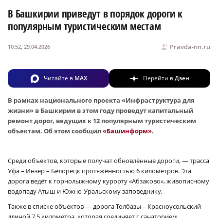
В Башкирии приведут в порядок дороги к
популярным туристическим местам
Pravda-nn.ru
10:52, 29.04.2026
Читайте в
MAX
Перейти в
Дзен
В рамках национального проекта «Инфраструктура для
жизни» в Башкирии в этом году проведут капитальный
ремонт дорог, ведущих к 12 популярным туристическим
объектам. Об этом сообщил
«Башинформ»
.
Среди объектов, которые получат обновлённые дороги, — трасса
Уфа – Инзер – Белорецк протяжённостью 6 километров. Эта
дорога ведёт к горнолыжному курорту «Абзаково», живописному
водопаду Атыш и Южно-Уральскому заповеднику.
Также в списке объектов — дорога Толбазы – Красноусольский
длиной 7,5 километра, которая соединяет с санаторием,