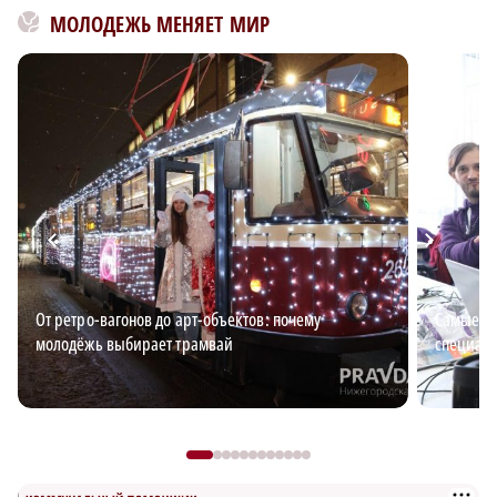
МОЛОДЕЖЬ МЕНЯЕТ МИР
От ретро-вагонов до арт-объектов: почему
Самые в
молодёжь выбирает трамвай
специали