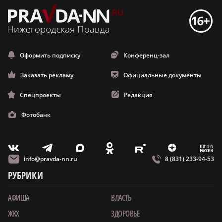
Оформить подписку
Конференц-зал
Заказать рекламу
Официальные документы
Спецпроекты
Редакция
Фотобанк
m
T
O
Z
X
E
V
info@pravda-nn.ru
8 (831) 233-94-53
РУБРИКИ
АФИША
ВЛАСТЬ
ЖКХ
ЗДОРОВЬЕ