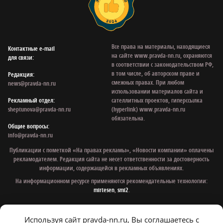
Все права на материалы, находящиеся
Контактные e‑mail
на сайте www.pravda-nn.ru, охраняются
для связи:
в соответствии с законодательством РФ,
в том числе, об авторском праве и
Редакция:
смежных правах. При любом
news@pravda-nn.ru
использовании материалов сайта и
Рекламный отдел:
сателлитных проектов, гиперссылка
sheptunova@pravda-nn.ru
(hyperlink) www.pravda-nn.ru
обязательна.
Общие вопросы:
info@pravda-nn.ru
Публикации с пометкой «На правах рекламы», «Новости компании» оплачены
рекламодателем. Редакция сайта не несет ответственности за достоверность
информации, содержащейся в рекламных объявлениях.
На информационном ресурсе применяются рекомендательные технологии:
mirtesen
,
smi2
.
Используя сайт pravda-nn.ru, Вы соглашаетесь с
© 1997 - 2026 Газета «Нижегородская правда»