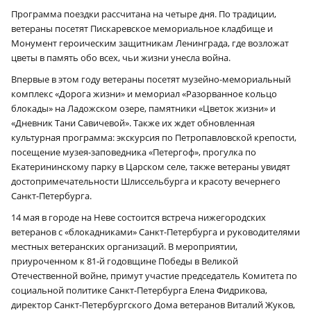
Программа поездки рассчитана на четыре дня. По традиции,
ветераны посетят Пискаревское мемориальное кладбище и
Монумент героическим защитникам Ленинграда, где возложат
цветы в память обо всех, чьи жизни унесла война.
Впервые в этом году ветераны посетят музейно-мемориальный
комплекс «Дорога жизни» и мемориал «Разорванное кольцо
блокады» на Ладожском озере, памятники «Цветок жизни» и
«Дневник Тани Савичевой». Также их ждет обновленная
культурная программа: экскурсия по Петропавловской крепости,
посещение музея-заповедника «Петергоф», прогулка по
Екатерининскому парку в Царском селе, также ветераны увидят
достопримечательности Шлиссельбурга и красоту вечернего
Санкт-Петербурга.
14 мая в городе на Неве состоится встреча нижегородских
ветеранов с «блокадниками» Санкт-Петербурга и руководителями
местных ветеранских организаций. В мероприятии,
приуроченном к 81‑й годовщине Победы в Великой
Отечественной войне, примут участие председатель Комитета по
социальной политике Санкт-Петербурга Елена Фидрикова,
директор Санкт-Петербургского Дома ветеранов Виталий Жуков,