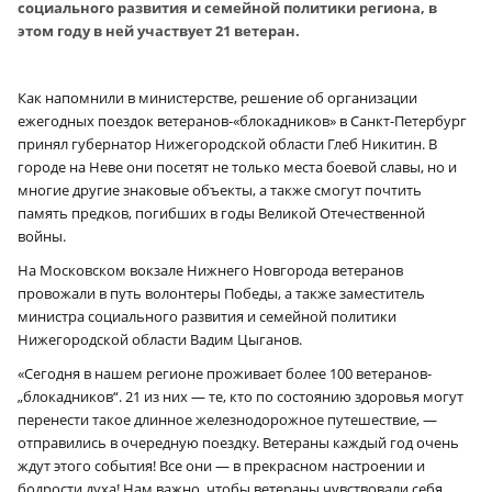
социального развития и семейной политики региона, в
этом году в ней участвует 21 ветеран.
Как напомнили в министерстве, решение об организации
ежегодных поездок ветеранов-«блокадников» в Санкт-Петербург
принял губернатор Нижегородской области Глеб Никитин. В
городе на Неве они посетят не только места боевой славы, но и
многие другие знаковые объекты, а также смогут почтить
память предков, погибших в годы Великой Отечественной
войны.
На Московском вокзале Нижнего Новгорода ветеранов
провожали в путь волонтеры Победы, а также заместитель
министра социального развития и семейной политики
Нижегородской области Вадим Цыганов.
«Сегодня в нашем регионе проживает более 100 ветеранов-
„блокадников“. 21 из них — те, кто по состоянию здоровья могут
перенести такое длинное железнодорожное путешествие, —
отправились в очередную поездку. Ветераны каждый год очень
ждут этого события! Все они — в прекрасном настроении и
бодрости духа! Нам важно, чтобы ветераны чувствовали себя