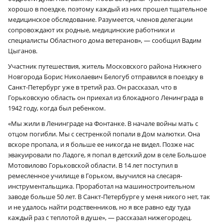
хорошо в поездке, поэтому каждый из них прошел тщательное
медицинское обследование. Разумеется, членов делегации
сопровождают их родные, медицинские работники и
специалисты Областного дома ветеранов», — сообщил Вадим
Цыганов.
Участник путешествия, житель Московского района Нижнего
Новгорода Борис Николаевич Белогуб отправился в поездку в
Санкт-Петербург уже в третий раз. Он рассказал, что в
Горьковскую область он приехал из блокадного Ленинграда в
1942 году, когда был ребенком.
«Мы жили в Ленинграде на Фонтанке. В начале войны мать с
отцом погибли. Мы с сестренкой попали в Дом малютки. Она
вскоре пропала, и я больше ее никогда не видел. Позже нас
эвакуировали по Ладоге, я попал в детский дом в селе Большое
Мотовилово Горьковской области. В 14 лет поступил в
ремесленное училище в Горьком, выучился на слесаря-
инструментальщика. Проработал на машиностроительном
заводе больше 50 лет. В Санкт-Петербурге у меня никого нет, так
и не удалось найти родственников, но я все равно еду туда
каждый раз с теплотой в душе», — рассказал нижегородец.