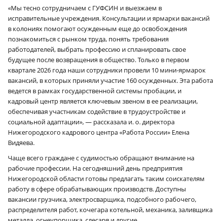
«Мы тесно сотрудничаем с ГУФСИН и выезжаем в
исправительные учреждения. Консультации и ярмарки вакансий
в колониях помогают осужденным еще до освобождения
познакомиться с рынком труда, понять требования
работодателей, выбрать профессию и спланировать свое
будущее после возвращения в общество. Только в первом
квартале 2026 года наши сотрудники провели 10 мини-ярмарок
вакансий, в которых приняли участие 160 осужденных. Эта работа
ведется в рамках государственной системы пробации, и
кадровый центр является ключевым звеном в ее реализации,
обеспечивая участникам содействие в трудоустройстве и
социальной адаптации», — рассказала и. о. директора
Нижегородского кадрового центра «Работа России» Елена
Видяева.
Чаще всего граждане с судимостью обращают внимание на
рабочие профессии. На сегодняшний день предприятия
Нижегородской области готовы предлагать таким соискателям
работу в сфере обрабатывающих производств. Доступны
вакансии грузчика, электросварщика, подсобного рабочего,
распределителя работ, кочегара котельной, механика, заливщика
металла, огнеупорщика, слесаря и другие.