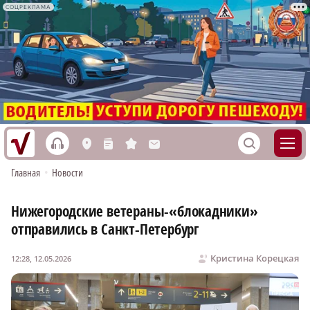
СОЦРЕКЛАМА
h
S
L
n
s
M
Главная
•
Новости
Нижегородские ветераны-«блокадники»
отправились в Санкт-Петербург
Кристина Корецкая
12:28, 12.05.2026