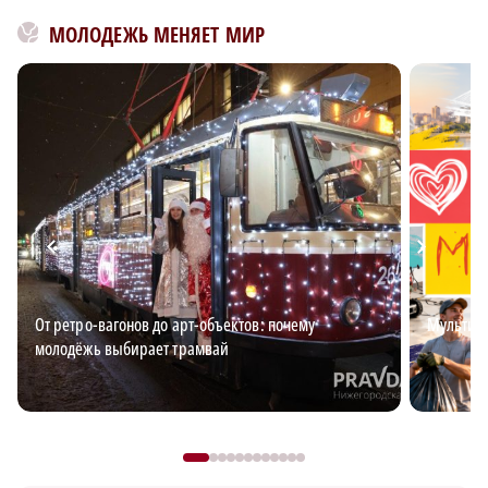
МОЛОДЕЖЬ МЕНЯЕТ МИР
×
От ретро-вагонов до арт-объектов: почему
Мультим
молодёжь выбирает трамвай