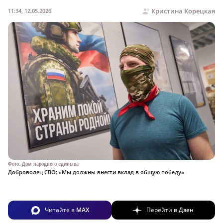
Кристина Корецкая
11:34, 12.05.2026
Фото: Дом народного единства
Доброволец СВО: «Мы должны внести вклад в общую победу»
Читайте в
MAX
Перейти в
Дзен