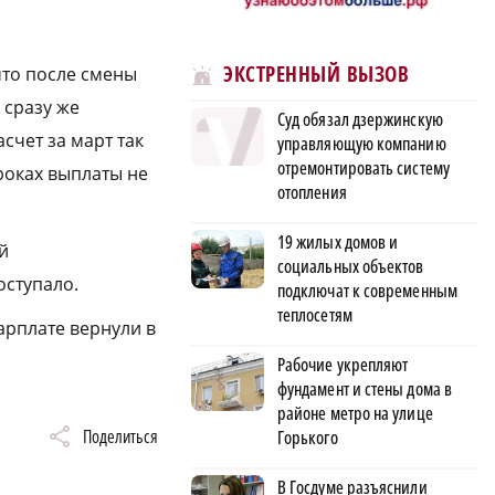
ЭКСТРЕННЫЙ ВЫЗОВ
что после смены
 сразу же
Суд обязал дзержинскую
счет за март так
управляющую компанию
отремонтировать систему
сроках выплаты не
отопления
19 жилых домов и
й
социальных объектов
оступало.
подключат к современным
теплосетям
арплате вернули в
Рабочие укрепляют
фундамент и стены дома в
районе метро на улице
Поделиться
Горького
В Госдуме разъяснили