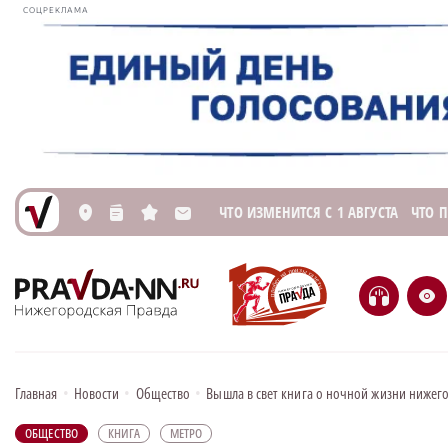
СОЦРЕКЛАМА
ЧТО ИЗМЕНИТСЯ С 1 АВГУСТА
ЧТО 
L
n
s
M
H
e
Главная
•
Новости
•
Общество
•
Вышла в свет книга о ночной жизни нижег
ОБЩЕСТВО
КНИГА
МЕТРО