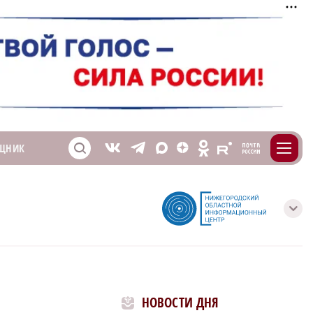
m
T
O
ЩНИК
Z
X
E
S
V
с
НОВОСТИ ДНЯ