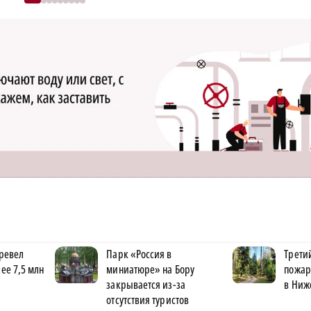
ревел
Парк «Россия в
Трети
ее 7,5 млн
миниатюре» на Бору
пожар
закрывается из-за
в Ниж
отсутствия туристов