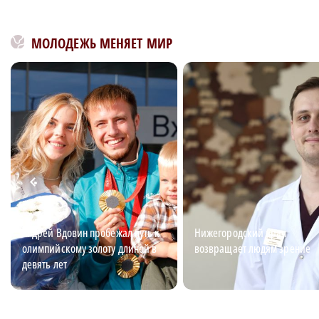
МОЛОДЕЖЬ МЕНЯЕТ МИР
Андрей Вдовин пробежал путь к
Нижегородский врач
олимпийскому золоту длиной в
возвращает людям зрение
девять лет