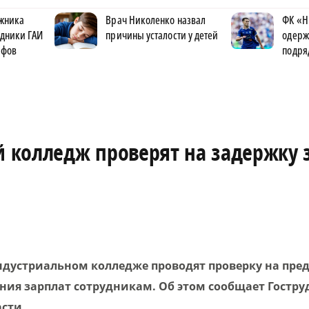
лжника
Врач Николенко назвал
ФК «Н
удники ГАИ
причины усталости у детей
одерж
афов
подря
 колледж проверят на задержку 
дустриальном колледже проводят проверку на пре
ния зарплат сотрудникам. Об этом сообщает Гостру
сти.