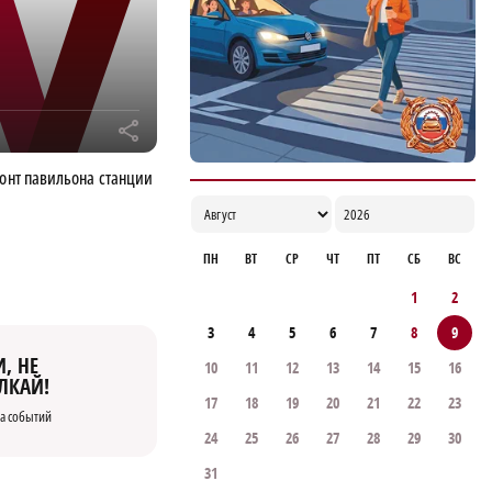
r
монт павильона станции
ПН
ВТ
СР
ЧТ
ПТ
СБ
ВС
1
2
3
4
5
6
7
8
9
, НЕ
10
11
12
13
14
15
16
ЛКАЙ!
17
18
19
20
21
22
23
а событий
24
25
26
27
28
29
30
31