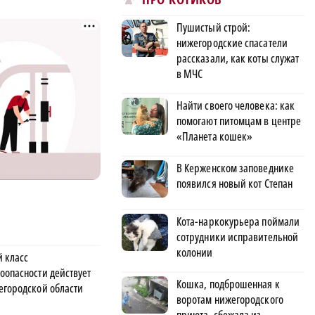
Пушистый строй:
нижегородские спасатели
рассказали, как коты служат
в МЧС
Найти своего человека: как
помогают питомцам в центре
«Планета кошек»
В Керженском заповеднике
появился новый кот Степан
Кота-наркокурьера поймали
сотрудники исправительной
колонии
й класс
оопасности действует
Кошка, подброшенная к
егородской области
воротам нижегородского