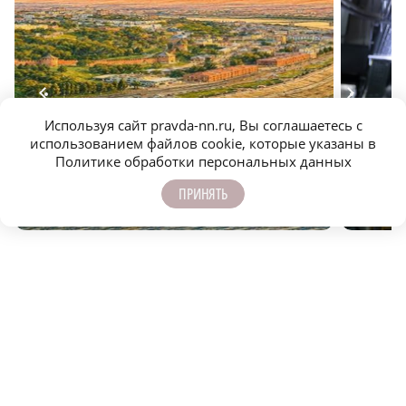
Используя сайт pravda-nn.ru, Вы соглашаетесь с
использованием файлов cookie, которые указаны в
Город идей: насколько вы знаете молодёжный
Лучший э
Политике обработки персональных данных
Нижний?
тайны эл
ПРИНЯТЬ