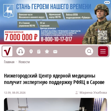
h
S
L
n
s
M
Главная
•
Новости
Нижегородский Центр ядерной медицины
получит экспертную поддержку РФЯЦ в Сарове
Марина Ухабова
12:39, 08.05.2026