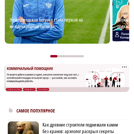
Нижегородская бегунья стала первой на
Можно ли
международном турнире
подкаст 
САМОЕ ПОПУЛЯРНОЕ
Как древние строители поднимали камни
без кранов: археолог раскрыл секреты