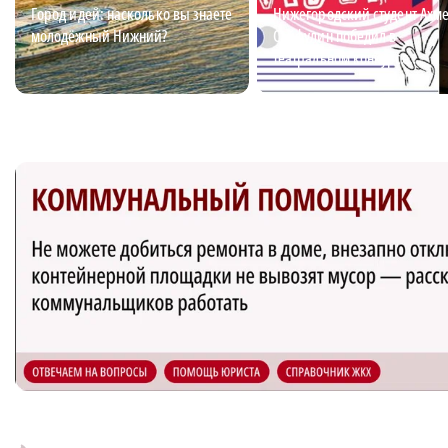
Город идей: насколько вы знаете
Нижегородский студент Ахм
молодёжный Нижний?
Сайфулин победил в
театральном конкурсе
«Табуретка»