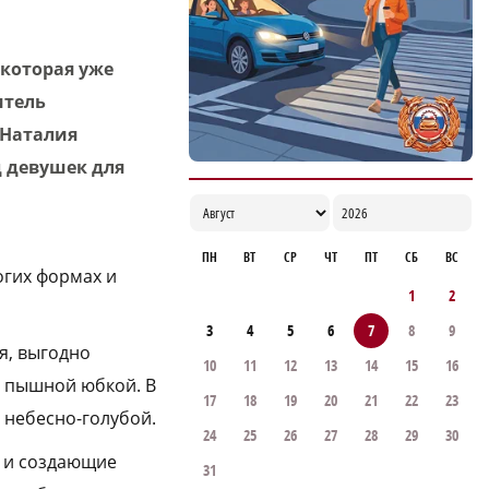
17:00
 которая уже
итель
 Наталия
д девушек для
ПН
ВТ
СР
ЧТ
ПТ
СБ
ВС
огих формах и
1
2
3
4
5
6
7
8
9
я, выгодно
10
11
12
13
14
15
16
и пышной юбкой. В
17
18
19
20
21
22
23
 небесно-голубой.
24
25
26
27
28
29
30
м и создающие
31