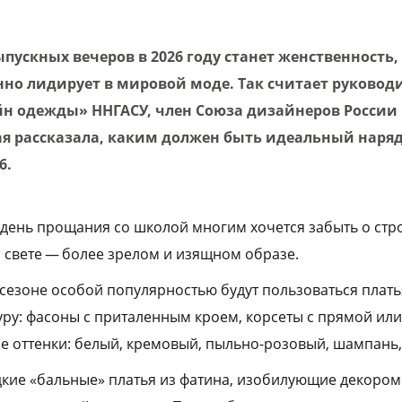
ускных вечеров в 2026 году станет женственность,
нно лидирует в мировой моде. Так считает руковод
н одежды» ННГАСУ, член Союза дизайнеров России
ая рассказала, каким должен быть идеальный наря
6.
в день прощания со школой многим хочется забыть о стр
м свете — более зрелом и изящном образе.
 сезоне особой популярностью будут пользоваться плать
у: фасоны с приталенным кроем, корсеты с прямой ил
ые оттенки: белый, кремовый, пыльно-розовый, шампань,
дкие «бальные» платья из фатина, изобилующие декоро