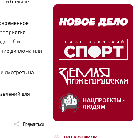
тно и больше
Современное
ероприятия.
рдероб и
ение диплома или
е смотреть на
равлений для
НАЦПРОЕКТЫ -
ЛЮДЯМ
Поделиться
ПРО КОТИКОВ