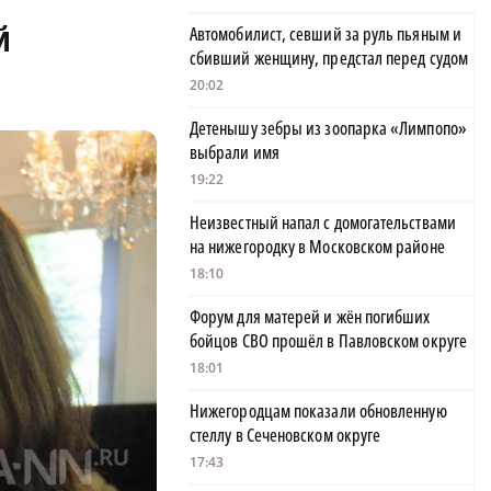
й
Автомобилист, севший за руль пьяным и
сбивший женщину, предстал перед судом
20:02
Детенышу зебры из зоопарка «Лимпопо»
выбрали имя
19:22
Неизвестный напал с домогательствами
на нижегородку в Московском районе
18:10
Форум для матерей и жён погибших
бойцов СВО прошёл в Павловском округе
18:01
Нижегородцам показали обновленную
стеллу в Сеченовском округе
17:43