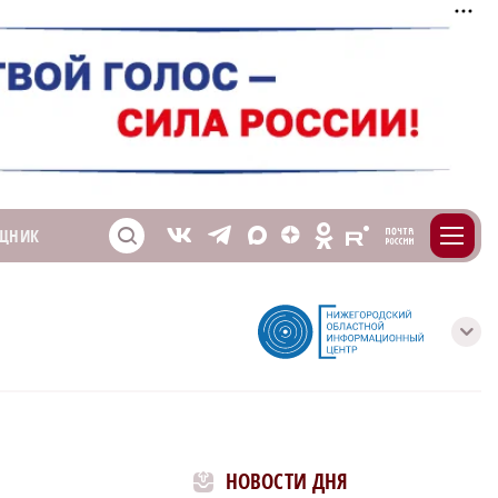
m
T
O
ЩНИК
Z
X
E
S
V
с
НОВОСТИ ДНЯ