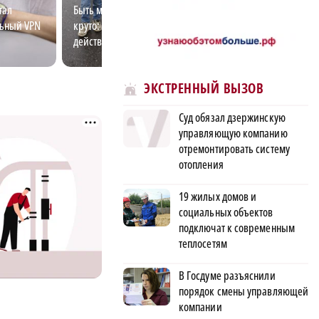
тал
Быть многодетной семьёй – это
Как нижегородс
льный VPN
круто: какие меры поддержки
метрополитен с
действуют?
местом для мол
ЭКСТРЕННЫЙ ВЫЗОВ
Суд обязал дзержинскую
управляющую компанию
отремонтировать систему
отопления
19 жилых домов и
социальных объектов
подключат к современным
теплосетям
В Госдуме разъяснили
порядок смены управляющей
компании