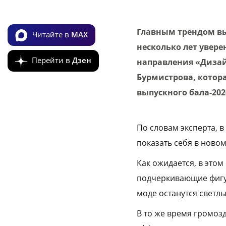
Главным трендом вып
Читайте в
MAX
несколько лет увере
Перейти в
Дзен
направления «Дизай
Бурмистрова, котор
выпускного бала-202
По словам эксперта, 
показать себя в ново
Как ожидается, в этом
подчеркивающие фигур
моде останутся светл
В то же время громоз