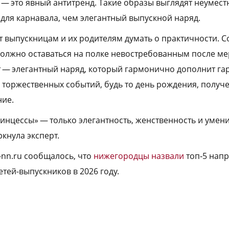
, — это явный антитренд. Такие образы выглядят неумес
ля карнавала, чем элегантный выпускной наряд.
ет выпускницам и их родителям думать о практичности. 
должно оставаться на полке невостребованным после м
— элегантный наряд, который гармонично дополнит га
х торжественных событий, будь то день рождения, получ
ние.
инцессы» — только элегантность, женственность и умени
кнула эксперт.
-nn.ru сообщалось, что
нижегородцы назвали
топ‑5 нап
етей-выпускников в 2026 году.