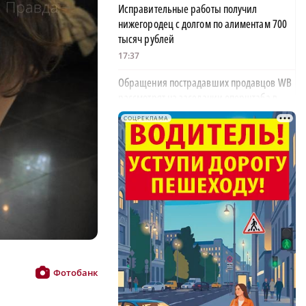
Исправительные работы получил
нижегородец с долгом по алиментам 700
тысяч рублей
17:37
Обращения пострадавших продавцов WB
рассмотрят на заседании оперштаба в
августе
СОЦРЕКЛАМА
17:21
Нижегородская область вошла в число
лидеров научно-популярного туризма
×
17:10
Специальный концерт «Музыка
балконов» пройдет в Нижнем Новгороде
15 августа
17:06
Фотобанк
Опасное сливочное масло обнаружили в
Нижегородской области