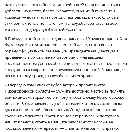
назначения — это тайная мечта ребят всей нашей станы. Сила,
доблесть, мужество, боевой характер, умение быть членом
команды — вот качества бойца спецподразделения. Служба в
этих воинских частях — это память, дружба, братство на всю
жизнь», — подчеркнул Дмитрий Краснов.
В Президентский полк сегодня направлены 10 нижегородцев. Они
будут служить в уникальной воинской части, которая несет
охрану официальной резиденции Президента РФ, участвует в
проведении протокольных мероприятий на высшем
государственном уровне, обеспечивает безопасность первых лиц
государства и сохранность кремлевских ценностей. В настоящее
время в полку проходят службу 20 нижегородцев.
«Я передаю вам наказ от губернатора и правительства
Нижегородской области — служить достойно, честно выполнять
воинский долг, гордо нести и приумножать славу Нижегородской
области. Во все времена служба в армии считалась священным
долгом и почетной обязанностью. Сегодня особенно важно
сохранять в памяти и брать пример с героических поступков
наших предков, стоять на защите безопасности России, ее
государственных интересов», — отметил Анатолий Поправко.