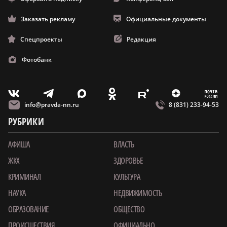
Заказать рекламу
Официальные документы
Спецпроекты
Редакция
Фотобанк
m
T
O
Z
X
E
V
info@pravda-nn.ru
8 (831) 233-94-53
РУБРИКИ
АФИША
ВЛАСТЬ
ЖКХ
ЗДОРОВЬЕ
КРИМИНАЛ
КУЛЬТУРА
НАУКА
НЕДВИЖИМОСТЬ
ОБРАЗОВАНИЕ
ОБЩЕСТВО
ПРОИСШЕСТВИЯ
ОФИЦИАЛЬНО