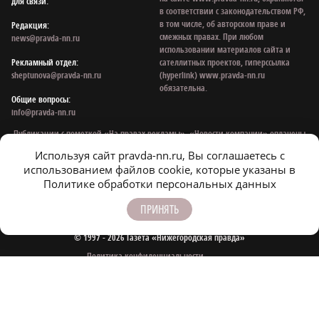
для связи:
в соответствии с законодательством РФ,
в том числе, об авторском праве и
Редакция:
смежных правах. При любом
news@pravda-nn.ru
использовании материалов сайта и
Рекламный отдел:
сателлитных проектов, гиперссылка
sheptunova@pravda-nn.ru
(hyperlink) www.pravda-nn.ru
обязательна.
Общие вопросы:
info@pravda-nn.ru
Публикации с пометкой «На правах рекламы», «Новости компании» оплачены
рекламодателем. Редакция сайта не несет ответственности за достоверность
Используя сайт pravda-nn.ru, Вы соглашаетесь с
информации, содержащейся в рекламных объявлениях.
использованием файлов cookie, которые указаны в
На информационном ресурсе применяются рекомендательные технологии:
Политике обработки персональных данных
mirtesen
,
smi2
.
ПРИНЯТЬ
© 1997 - 2026 Газета «Нижегородская правда»
Политика конфиденциальности
Согласие на обработку персональных данных