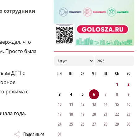
дроны для контроля сброса мусора
го сотрудники
18:37
верждал, что
м. Просто была
ь за ДТП с
ПН
ВТ
СР
ЧТ
ПТ
СБ
ВС
торное
1
2
го режима с
3
4
5
6
7
8
9
10
11
12
13
14
15
16
чала года.
17
18
19
20
21
22
23
24
25
26
27
28
29
30
31
Поделиться