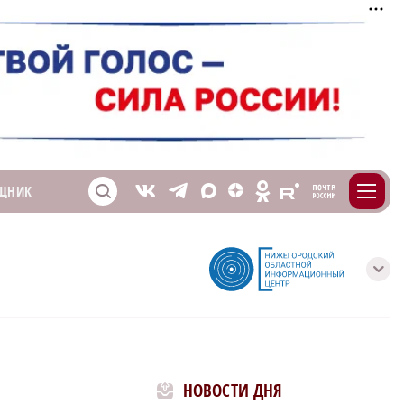
m
T
O
ЩНИК
Z
X
E
S
V
с
НОВОСТИ ДНЯ