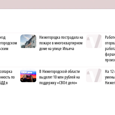
оезд
Нижегородка пострадала на
Работ
егородском
пожаре в многоквартирном
оторва
ьским
доме на улице Ильича
рабо
фарше
произ
ксопарка
В Нижегородской области
На 12
нность по
выделят 10 млн рублей на
умень
БДД в
поддержку «СВОё дело»
Нижег