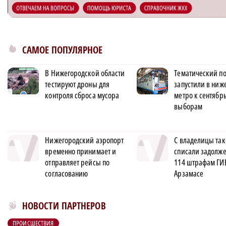
САМОЕ ПОПУЛЯРНОЕ
В Нижегородской области
Тематический п
тестируют дроны для
запустили в ниж
контроля сброса мусора
метро к сентябр
выборам
Нижегородский аэропорт
С владелицы та
временно принимает и
списали задолже
отправляет рейсы по
114 штрафам ГИ
согласованию
Арзамасе
Новости МирТесен
НОВОСТИ ПАРТНЕРОВ
ПРОИСШЕСТВИЯ