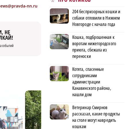
news@pravda-nn.ru
204 беспризорных кошки и
собаки отловили в Нижнем
Новгороде с начала года
, НЕ
Кошка, подброшенная к
ЛКАЙ!
воротам нижегородского
а событий
приюта, сбежала из
переноски
Котята, спасенные
сотрудниками
администрации
Канавинского района,
нашли дом
Ветеринар Смирнов
рассказал, какие продукты
на столе могут навредить
кошкам