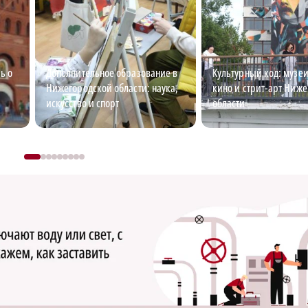
ь о
Дополнительное образование в
Культурный код: музеи
Нижегородской области: наука,
кино и стрит-арт Ниж
искусство и спорт
области