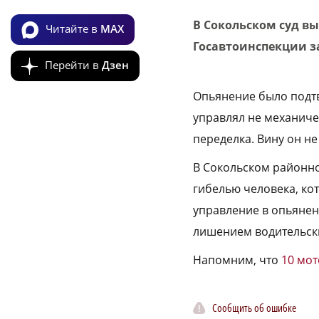
В Сокольском суд в
Читайте в
MAX
Госавтоинспекции з
Перейти в
Дзен
Опьянение было подтв
управлял не механиче
переделка. Вину он не
В Сокольском районно
гибелью человека, ко
управление в опьянен
лишением водительских
Напомним, что
10 мот
Сообщить об ошибке