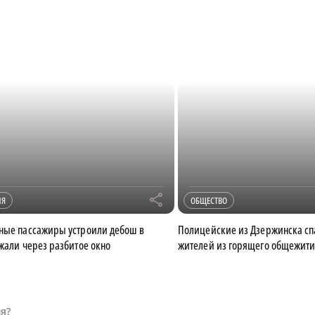
r
ИЯ
ОБЩЕСТВО
ные пассажиры устроили дебош в
Полицейские из Дзержинска сп
ежали через разбитое окно
жителей из горящего общежит
я?