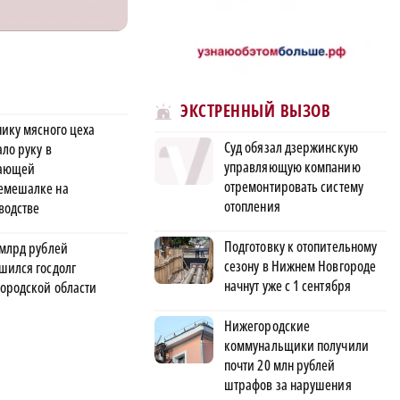
ЭКСТРЕННЫЙ ВЫЗОВ
нику мясного цеха
Суд обязал дзержинскую
ло руку в
управляющую компанию
тающей
отремонтировать систему
мешалке на
отопления
водстве
Подготовку к отопительному
 млрд рублей
сезону в Нижнем Новгороде
шился госдолг
начнут уже с 1 сентября
ородской области
Нижегородские
коммунальщики получили
почти 20 млн рублей
штрафов за нарушения