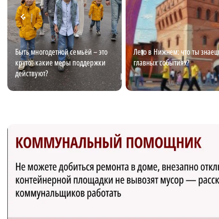
Быть многодетной семьёй – это
Лето в Нижнем: что ты знаеш
круто: какие меры поддержки
главных событиях?
действуют?