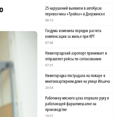
ю
25 нарушений выявили в автобусах
перевозчика «Тройка» в Дзержинске
08:15
Госдума изменила порядок расчета
компенсации за жилье при КРТ
07:46
Нижегородский аэропорт принимает и
отправляет рейсы по согласованию
07:31
Нижегородка пострадала на пожаре в
многоквартирном доме на улице Ильича
20:54
Работнику мясного цеха оторвало руку в
работающей фаршемешалке на
производстве
19:57