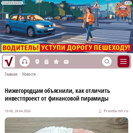
СОЦРЕКЛАМА
h
S
L
n
s
M
Главная
•
Новости
Нижегородцам объяснили, как отличить
инвестпроект от финансовой пирамиды
Pravda-nn.ru
16:08, 28.04.2026