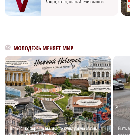
Быстро, честно, точно. И ничего лишнего
МОЛОДЕЖЬ МЕНЯЕТ МИР
Насколько хорошо вы знаете культурную жизнь
Быть мно
Нижегородской области?
поддержк