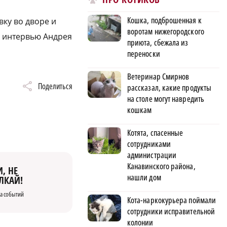
Кошка, подброшенная к
вку во дворе и
воротам нижегородского
м интервью Андрея
приюта, сбежала из
переноски
Ветеринар Смирнов
Поделиться
рассказал, какие продукты
на столе могут навредить
кошкам
Котята, спасенные
сотрудниками
администрации
Канавинского района,
, НЕ
нашли дом
ЛКАЙ!
а событий
Кота-наркокурьера поймали
сотрудники исправительной
колонии