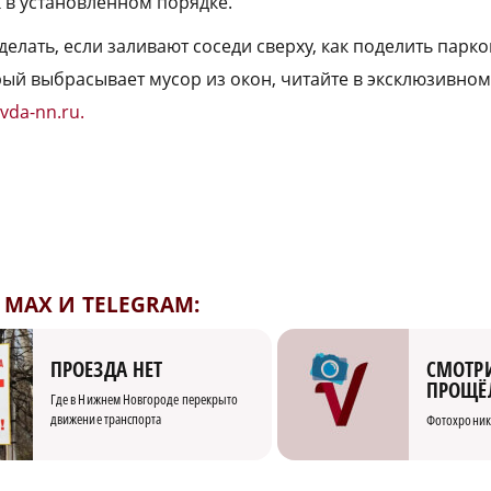
 в установленном порядке.
делать, если заливают соседи сверху, как поделить парко
орый выбрасывает мусор из окон, читайте в эксклюзивно
vda-nn.ru.
MAX И TELEGRAM:
СМОТРИ
ПРОЕЗДА НЕТ
ПРОЩЁ
Где в Нижнем Новгороде перекрыто
движение транспорта
Фотохроник