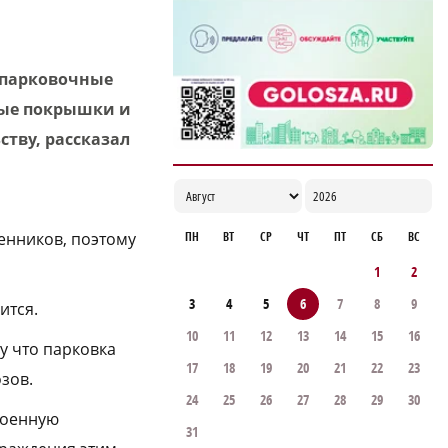
нижегородцев за нарушение тишины
14:53
 парковочные
ные покрышки и
тву, рассказал
ПН
ВТ
СР
ЧТ
ПТ
СБ
ВС
енников, поэтому
1
2
3
4
5
6
7
8
9
ится.
10
11
12
13
14
15
16
у что парковка
17
18
19
20
21
22
23
зов.
24
25
26
27
28
29
30
роенную
31