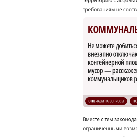
территорию с асфаль
требованиям не соотв
КОММУНАЛ
Не можете добитьс
внезапно отключают
контейнерной пло
мусор — расскажем
коммунальщиков р
ОТВЕЧАЕМ НА ВОПРОСЫ
П
Вместе с тем законод
ограниченными возмож