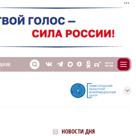
m
T
O
ЩНИК
Z
X
E
S
V
с
НОВОСТИ ДНЯ