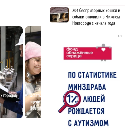
204 беспризорных кошки и
собаки отловили в Нижнем
Новгороде с начала года
х городов
Остаться или уехать? Молодежь
Основа будущего
оценила возможности Нижнего
Нижегородская 
Новгорода
поддерживает се