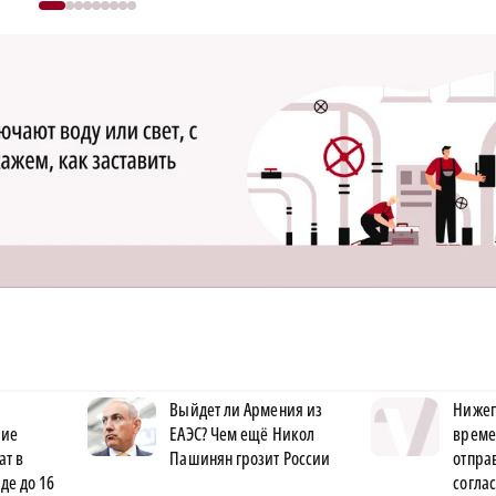
Выйдет ли Армения из
Нижег
ние
ЕАЭС? Чем ещё Никол
време
ат в
Пашинян грозит России
отпра
де до 16
согла