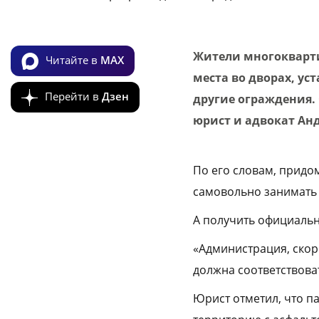
Жители многокварти
Читайте в
MAX
места во дворах, у
Перейти в
Дзен
другие ограждения.
юрист и адвокат Ан
По его словам, придо
самовольно занимать 
А получить официальн
«Администрация, скоре
должна соответствова
Юрист отметил, что п