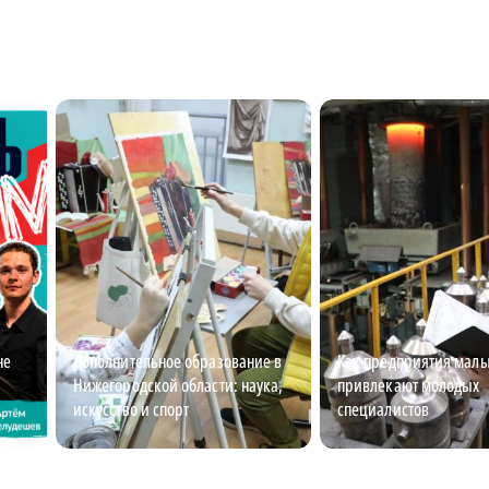
не
Дополнительное образование в
Как предприятия малы
Нижегородской области: наука,
привлекают молодых
искусство и спорт
специалистов