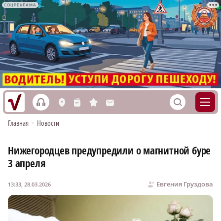
СОЦРЕКЛАМА
h
S
L
n
s
M
Главная
•
Новости
Нижегородцев предупредили о магнитной буре
3 апреля
Евгения Груздова
13:33, 28.03.2026