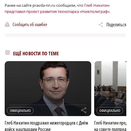
Ранее на сайте pravda-nn.ru сообщили, что
Глеб Никитин
представил проект развития технопарка «Нижполиграф»
.
Сообщить об ошибке
Поделиться
ЕЩЁ НОВОСТИ ПО ТЕМЕ
r
ОФИЦИАЛЬНО
ОФИЦИАЛЬНО
Глеб Никитин поздравил нижегородцев с Днём
Глеб Никитин предс
войск нацгвардии России
на совете полпреда 