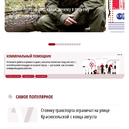
Студент-географ рассказал, почему в лесу ему
Тренер п
лучше, чем в городе
как изба
САМОЕ ПОПУЛЯРНОЕ
Стоянку транспорта ограничат на улице
Красносельской с конца августа