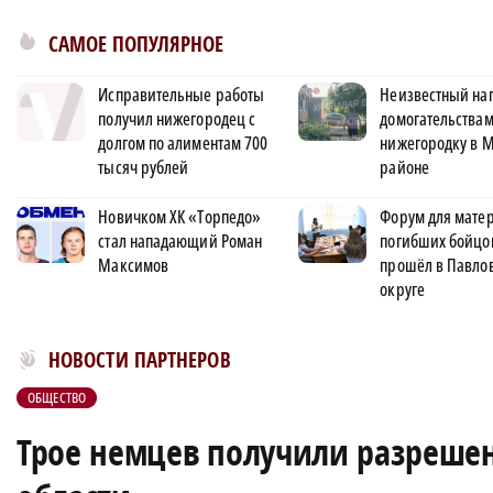
САМОЕ ПОПУЛЯРНОЕ
Исправительные работы
Неизвестный нап
получил нижегородец с
домогательствам
долгом по алиментам 700
нижегородку в 
тысяч рублей
районе
Новичком ХК «Торпедо»
Форум для матер
стал нападающий Роман
погибших бойцо
Максимов
прошёл в Павло
округе
Новости МирТесен
НОВОСТИ ПАРТНЕРОВ
ОБЩЕСТВО
Трое немцев получили разреше