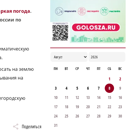
ркая погода
.
России по
лиматическую
а.
осать на землю
ПН
ВТ
СР
ЧТ
ПТ
СБ
ВС
бывания на
1
2
3
4
5
6
7
8
9
10
11
12
13
14
15
16
егородскую
17
18
19
20
21
22
23
24
25
26
27
28
29
30
31
Поделиться