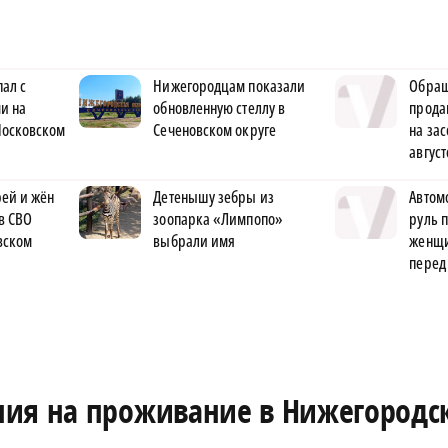
ал с
Нижегородцам показали
Обращ
и на
обновленную стеллу в
прода
Московском
Сеченовском округе
на за
август
ей и жён
Детенышу зебры из
Автом
в СВО
зоопарка «Лимпопо»
руль 
вском
выбрали имя
женщи
перед
ния на проживание в Нижегородс