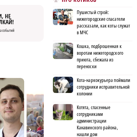
Пушистый строй:
, НЕ
нижегородские спасатели
ЛКАЙ!
рассказали, как коты служат
а событий
в МЧС
Кошка, подброшенная к
воротам нижегородского
приюта, сбежала из
переноски
Кота-наркокурьера поймали
сотрудники исправительной
колонии
Котята, спасенные
сотрудниками
администрации
Канавинского района,
нашли дом