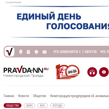
СОЦРЕКЛАМА
ЧТО ИЗМЕНИТСЯ С 1 АВГУСТА
ЧТО 
L
n
s
M
H
e
Главная
•
Новости
•
Общество
•
Нижегородцев предупредили об аномально
ОБЩЕСТВО
ЖАРА
МЧС
ПОГОДА