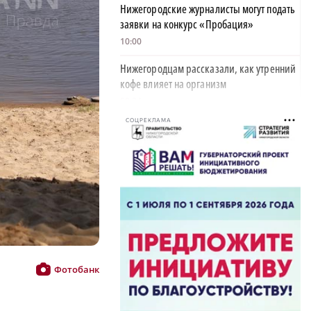
Нижегородские журналисты могут подать
заявки на конкурс «Пробация»
10:00
Нижегородцам рассказали, как утренний
кофе влияет на организм
09:34
СОЦРЕКЛАМА
Глеб Никитин обратился к жителям в День
физкультурника
06:00
Новичком ХК «Торпедо» стал нападающий
Роман Максимов
22:30
Автомобилист, севший за руль пьяным и
сбивший женщину, предстал перед судом
Фотобанк
20:02