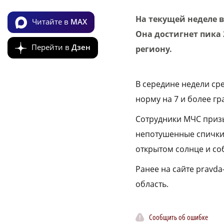
На текущей неделе 
Читайте в
MAX
Она достигнет пика 
Перейти в
Дзен
региону.
В середине недели ср
норму на 7 и более гр
Сотрудники МЧС призы
непотушенные спички 
открытом солнце и со
Ранее на сайте pravda
область.
Сообщить об ошибке