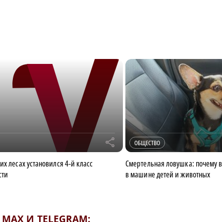
r
ОБЩЕСТВО
их лесах установился 4‑й класс
Смертельная ловушка: почему в
сти
в машине детей и животных
MAX И TELEGRAM: