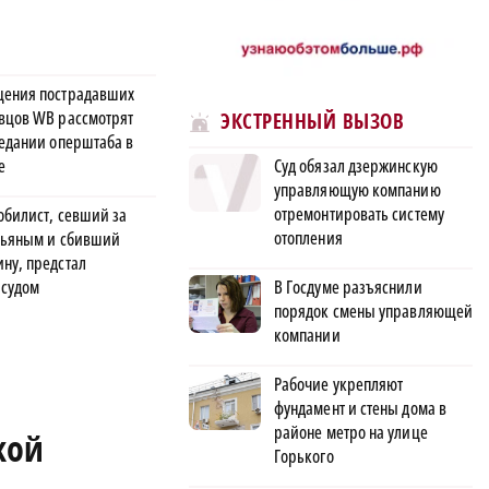
ения пострадавших
вцов WB рассмотрят
ЭКСТРЕННЫЙ ВЫЗОВ
седании оперштаба в
е
Суд обязал дзержинскую
управляющую компанию
отремонтировать систему
обилист, севший за
отопления
пьяным и сбивший
ну, предстал
 судом
В Госдуме разъяснили
порядок смены управляющей
компании
Рабочие укрепляют
фундамент и стены дома в
районе метро на улице
кой
Горького