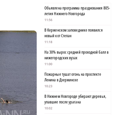
Объявлена программа празднования 805-
летия Нижнего Новгорода
11:56
В Керженском заповеднике появился
новый кот Степан
11:18
На 30% вырос средний проходной балл в
нижегородских вузах
11:00
Пожарные тушат огонь на проспекте
Ленина в Дзержинске
10:23
В Нижнем Новгороде убирают деревья,
упавшие после урагана
10:02