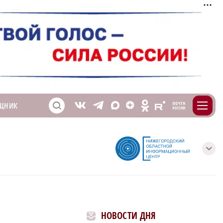
m
T
O
ЩНИК
Z
X
E
S
V
с
НОВОСТИ ДНЯ