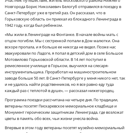
Участник путешествия, житель Московского района Нижнего
Новгорода Борис Николаевич Белогуб отправился в поездку в
Санкт-Петербург уже в третий раз. Он рассказал, что в
Горьковскую область он приехал из блокадного Ленинграда в
1942 году, когда был ребенком.
«Мы жили в Ленинграде на Фонтанке. В начале войны мать с
отцом погибли. Мы с сестренкой попали в Дом малютки. Она
вскоре пропала, и я больше ее никогда не видел. Позже нас
эвакуировали по Ладоге, я попал в детский дом в селе Большое
Мотовилово Горьковской области. В 14 лет поступил в
ремесленное училище в Горьком, выучился на слесаря-
инструментальщика. Проработал на машиностроительном
заводе больше 50 лет. В Санкт-Петербурге у меня никого нет, так
и не удалось найти родственников, но я все равно еду туда
каждый раз с теплотой в душе», — рассказал нижегородец.
Программа поездки рассчитана на четыре дня. По традиции,
ветераны посетят Пискаревское мемориальное кладбище и
Монумент героическим защитникам Ленинграда, где возложат
цветы в память обо всех, чьи жизни унесла война.
Впервые в этом году ветераны посетят музейно-мемориальный