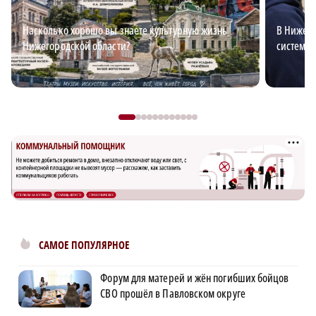
Насколько хорошо вы знаете культурную жизнь
В Нижего
Нижегородской области?
система 
САМОЕ ПОПУЛЯРНОЕ
Форум для матерей и жён погибших бойцов
СВО прошёл в Павловском округе