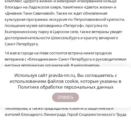
комплекс «Дорога жизни» и мемориал «Разорванное кольцо
блокады» на Ладожском озере, памятники «Цветок жизни» и
«Дневник Тани Савичевой». Также их ждет обновленная
культурная программа: экскурсия по Петропавловской крепости,
посещение музея-заповедника «Петергоф», прогулка по
Екатерининскому парку в Царском селе, также ветераны увидят
достопримечательности Шлиссельбурга и красоту вечернего
Санкт-Петербурга.
14 мая в городе на Неве состоится встреча нижегородских
ветеранов с «блокадниками» Санкт-Петербурга и руководителями
местных ветеранских организаций. В мероприятии,
приуроченном к 81‑й годовщине Победы в Великой
Используя сайт pravda-nn.ru, Вы соглашаетесь с
Отечественной войне, примут участие председатель Комитета по
использованием файлов cookie, которые указаны в
социальной политике Санкт-Петербурга Елена Фидрикова,
Политике обработки персональных данных
директор Санкт-Петербургского Дома ветеранов Виталий Жуков,
председатель правления Санкт-Петербургской общественной
ПРИНЯТЬ
организации «Жители блокадного Ленинграда» Елена
Тихомирова, а также председатель Комитета защитников и
жителей блокадного Ленинграда, Герой Социалистического Труда
Людмила Смирнова.
В Нижний Новгород ветераны вернутся 16 мая.