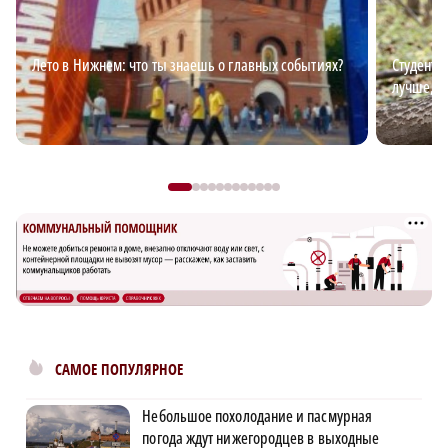
Лето в Нижнем: что ты знаешь о главных событиях?
Студент-
лучше, ч
САМОЕ ПОПУЛЯРНОЕ
Небольшое похолодание и пасмурная
погода ждут нижегородцев в выходные