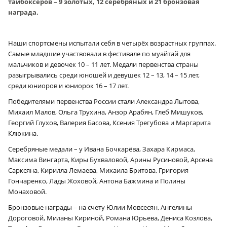
тайбоксёров – 9 золотых, 12 серебряных и 21 бронзовая
награда.
Наши спортсмены испытали себя в четырёх возрастных группах.
Самые младшие участвовали в фестивале по муайтай для
мальчиков и девочек 10 – 11 лет. Медали первенства страны
разыгрывались среди юношей и девушек 12 – 13, 14 – 15 лет,
среди юниоров и юниорок 16 – 17 лет.
Победителями первенства России стали Александра Лытова,
Михаил Малов, Ольга Трухина, Анзор Арабян, Глеб Мишуков,
Георгий Глухов, Валерия Басова, Ксения Трегубова и Маргарита
Клюкина.
Серебряные медали – у Ивана Бочкарёва, Захара Кирмаса,
Максима Вингарта, Киры Бухваловой, Арины Русиновой, Арсена
Сарксяна, Кирилла Лемаева, Михаила Бритова, Григория
Гончаренко, Лады Жоховой, Антона Бажмина и Полины
Монаховой.
Бронзовые награды – на счету Юлии Мовсесян, Ангелины
Дороговой, Миланы Кириной, Романа Юрьева, Дениса Козлова,