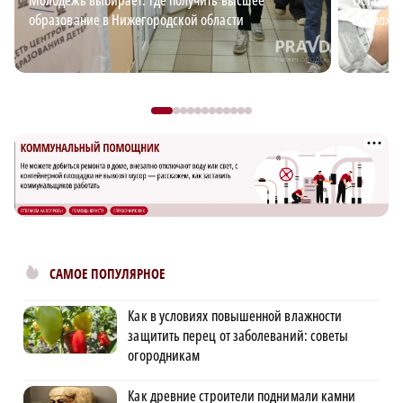
Молодёжь выбирает: где получить высшее
Остаться
образование в Нижегородской области
возможно
САМОЕ ПОПУЛЯРНОЕ
Как в условиях повышенной влажности
защитить перец от заболеваний: советы
огородникам
Как древние строители поднимали камни