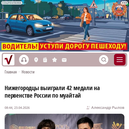
СОЦРЕКЛАМА
h
S
L
n
s
M
Главная
•
Новости
Нижегородцы выиграли 42 медали на
первенстве России по муайтай
Александр Рылов
08:44, 23.04.2026