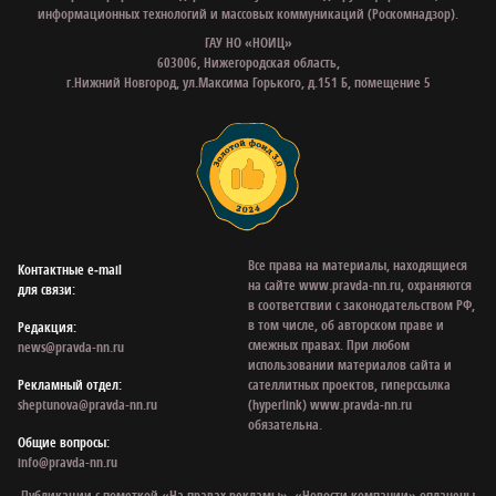
информационных технологий и массовых коммуникаций (Роскомнадзор).
ГАУ НО «НОИЦ»
603006, Нижегородская область,
г.Нижний Новгород, ул.Максима Горького, д.151 Б, помещение 5
Все права на материалы, находящиеся
Контактные e‑mail
на сайте www.pravda-nn.ru, охраняются
для связи:
в соответствии с законодательством РФ,
в том числе, об авторском праве и
Редакция:
смежных правах. При любом
news@pravda-nn.ru
использовании материалов сайта и
Рекламный отдел:
сателлитных проектов, гиперссылка
sheptunova@pravda-nn.ru
(hyperlink) www.pravda-nn.ru
обязательна.
Общие вопросы:
info@pravda-nn.ru
Публикации с пометкой «На правах рекламы», «Новости компании» оплачены