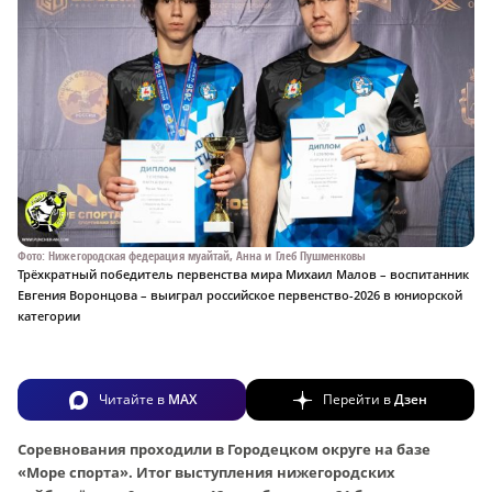
Фото: Нижегородская федерация муайтай, Анна и Глеб Пушменковы
Трёхкратный победитель первенства мира Михаил Малов – воспитанник
Евгения Воронцова – выиграл российское первенство-2026 в юниорской
категории
Читайте в
MAX
Перейти в
Дзен
Соревнования проходили в Городецком округе на базе
«Море спорта». Итог выступления нижегородских