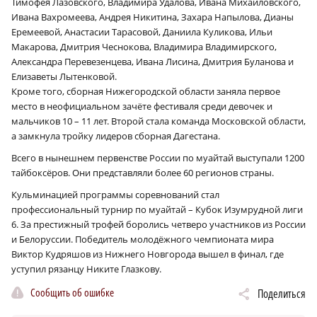
Тимофея Лазовского, Владимира Удалова, Ивана Михайловского,
Ивана Вахромеева, Андрея Никитина, Захара Напылова, Дианы
Еремеевой, Анастасии Тарасовой, Даниила Куликова, Ильи
Макарова, Дмитрия Чеснокова, Владимира Владимирского,
Александра Перевезенцева, Ивана Лисина, Дмитрия Буланова и
Елизаветы Лытенковой.
Кроме того, сборная Нижегородской области заняла первое
место в неофициальном зачёте фестиваля среди девочек и
мальчиков 10 – 11 лет. Второй стала команда Московской области,
а замкнула тройку лидеров сборная Дагестана.
Всего в нынешнем первенстве России по муайтай выступали 1200
тайбоксёров. Они представляли более 60 регионов страны.
Кульминацией программы соревнований стал
профессиональный турнир по муайтай – Кубок Изумрудной лиги
6. За престижный трофей боролись четверо участников из России
и Белоруссии. Победитель молодёжного чемпионата мира
Виктор Кудряшов из Нижнего Новгорода вышел в финал, где
уступил рязанцу Никите Глазкову.
Сообщить об ошибке
Поделиться