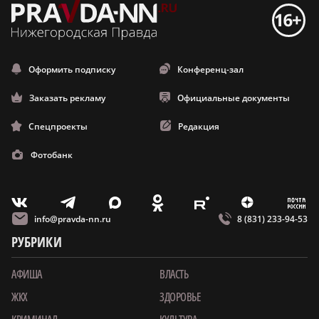
Оформить подписку
Конференц-зал
Заказать рекламу
Официальные документы
Спецпроекты
Редакция
Фотобанк
m
T
O
Z
X
E
V
info@pravda-nn.ru
8 (831) 233-94-53
РУБРИКИ
АФИША
ВЛАСТЬ
ЖКХ
ЗДОРОВЬЕ