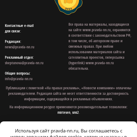
Все права на материалы, находящиеся
Контактные e‑mail
на сайте www.pravda-nn.ru, охраняются
для связи:
в соответствии с законодательством РФ,
в том числе, об авторском праве и
Редакция:
смежных правах. При любом
news@pravda-nn.ru
использовании материалов сайта и
Рекламный отдел:
сателлитных проектов, гиперссылка
sheptunova@pravda-nn.ru
(hyperlink) www.pravda-nn.ru
обязательна.
Общие вопросы:
info@pravda-nn.ru
Публикации с пометкой «На правах рекламы», «Новости компании» оплачены
рекламодателем. Редакция сайта не несет ответственности за достоверность
информации, содержащейся в рекламных объявлениях.
На информационном ресурсе применяются рекомендательные технологии:
mirtesen
,
smi2
.
Используя сайт pravda-nn.ru, Вы соглашаетесь с
© 1997 - 2026 Газета «Нижегородская правда»
использованием файлов cookie, которые указаны в