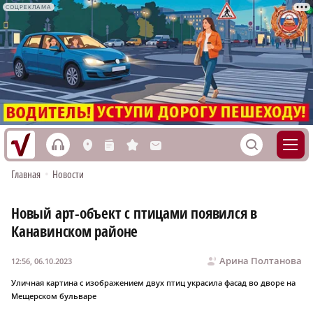
СОЦРЕКЛАМА
h
S
L
n
s
M
Главная
•
Новости
Новый арт-объект с птицами появился в
Канавинском районе
Арина Полтанова
12:56, 06.10.2023
Уличная картина с изображением двух птиц украсила фасад во дворе на
Мещерском бульваре