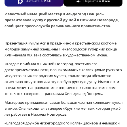
Читайте в
MAX
Перейти в
Дзен
Известный немецкий мастер Хильдегард Гюнцель
презентовала куклу с русской душой в Нижнем Новгороде,
сообщает пресс-служба регионального правительства.
Презентация куклы Аси в праздничном крестьянском костюме
молодой замужней женщины Нижегородской губернии конца
XVIII-начала XIX века состоялась в художественном музее.
«Когда я прибыла в Нижний Новгород, посетила его
достопримечательности, познакомилась с коллекциями русского
искусства в нижегородских музеях, только тогда абсолютно
отчетливо почувствовала эту особую русскую душу. Именно эти
впечатления направляют мое творчество, являются символом
того, что я создаю», — рассказала Хильдегард Гюнцель.
Мастерице принадлежит самая большая частная коллекция кукол
в мире. Она находится в галерее «Хрупкие мечты», которая уже 5
лет работает в Нижнем Новгороде.
«Благодаря дружбе нижегородского коллекционера и немецкой