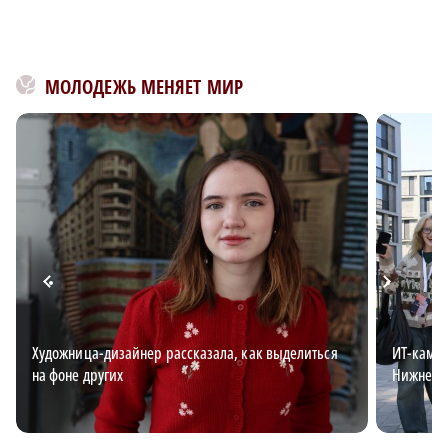
МОЛОДЕЖЬ МЕНЯЕТ МИР
Художница-дизайнер рассказала, как выделиться
ИТ-кампу
на фоне других
Нижнем 