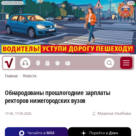
СОЦРЕКЛАМА
h
S
L
n
s
M
Главная
•
Новости
Обнародованы прошлогодние зарплаты
ректоров нижегородских вузов
Марина Ухабова
17:45, 17.05.2026
Читайте в
MAX
Перейти в
Дзен