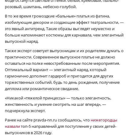
моде останутся светлые оттенки: белый, кремовый, пыльно-
розовый, шампань, небесно-голубой.
В то же время громоздкие «бальные» платья из фатина,
изобилующие декором и создающие эффект театральности, —
это явный антитренд. Такие образы выглядят неуместно и
больше напоминают костюмы для карнавала, чем элегантный
выпускной наряд.
Также эксперт советует выпускницам и их родителям думать о
практичности. Современное выпускное платье не должно
оставаться на полке невостребованным после мероприятия.
Оптимальный вариант — элегантный наряд, который
гармонично дополнит гардероб и пригодится для других
торжественных событий, будь то день рождения, получение
диплома или романтическое свидание.
«Никакой «тяжелой принцессы» — только элегантность,
женственность и умение смотреть на шаг вперед», —
подчеркнула эксперт.
Ранее на сайте pravda-nn.ru сообщалось, что
нижегородцы
назвали
топ‑5 направлений для поступления у своих детей-
выпускников в 2026 году.