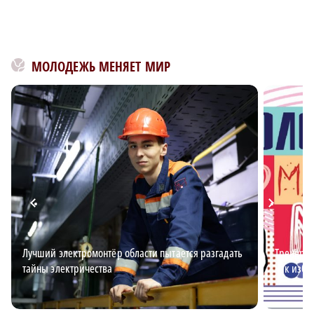
МОЛОДЕЖЬ МЕНЯЕТ МИР
Лучший электромонтёр области пытается разгадать
Тренер п
тайны электричества
как изба