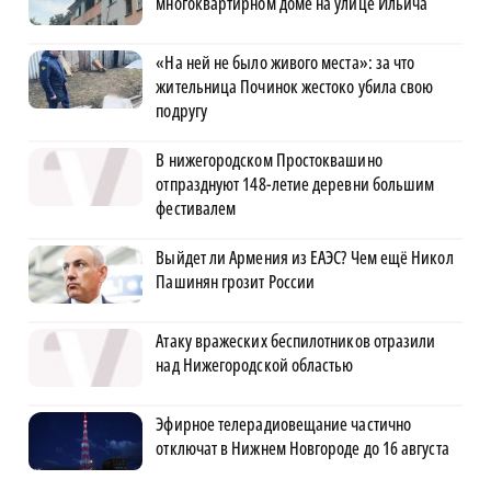
многоквартирном доме на улице Ильича
«На ней не было живого места»: за что
жительница Починок жестоко убила свою
подругу
В нижегородском Простоквашино
отпразднуют 148-летие деревни большим
фестивалем
Выйдет ли Армения из ЕАЭС? Чем ещё Никол
Пашинян грозит России
Атаку вражеских беспилотников отразили
над Нижегородской областью
Эфирное телерадиовещание частично
отключат в Нижнем Новгороде до 16 августа