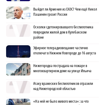
Выйдет ли Армения из ЕАЭС? Чем ещё Никол
Пашинян грозит России
Осколки сдетонировавшего беспилотника
повредили жилой дом в Кулебакском
районе
Эфирное телерадиовещание частично
отключат в Нижнем Новгороде до 16 августа
Нижегородка пострадала на пожаре в
многоквартирном доме на улице Ильича
Атаку вражеских беспилотников отразили
над Нижегородской областью
«На ней не было живого места»: за что