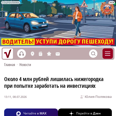
СОЦРЕКЛАМА
h
S
L
n
s
M
Главная
•
Новости
Около 4 млн рублей лишилась нижегородка
при попытке заработать на инвестициях
Юлия Полякова
13:11, 08.07.2026
Читайте в
MAX
Перейти в
Дзен