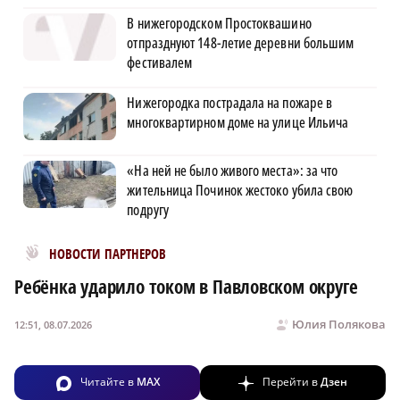
В нижегородском Простоквашино
отпразднуют 148-летие деревни большим
фестивалем
Нижегородка пострадала на пожаре в
многоквартирном доме на улице Ильича
«На ней не было живого места»: за что
жительница Починок жестоко убила свою
подругу
Новости МирТесен
НОВОСТИ ПАРТНЕРОВ
Ребёнка ударило током в Павловском округе
Юлия Полякова
12:51, 08.07.2026
Читайте в
MAX
Перейти в
Дзен