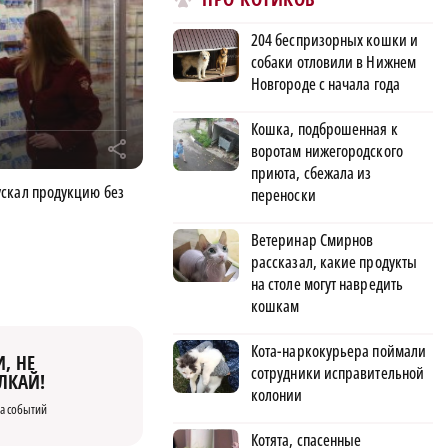
204 беспризорных кошки и
собаки отловили в Нижнем
Новгороде с начала года
Кошка, подброшенная к
r
воротам нижегородского
приюта, сбежала из
скал продукцию без
переноски
Ветеринар Смирнов
рассказал, какие продукты
на столе могут навредить
кошкам
Кота-наркокурьера поймали
, НЕ
сотрудники исправительной
ЛКАЙ!
колонии
а событий
Котята, спасенные