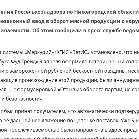
ения Россельхознадзора по Нижегородской области
езаконный ввод в оборот мясной продукции с нар
иваемости. Об этом сообщили в пресс-службе ведом
 системы «Меркурий» ФГИС «ВетИС» установлено, что н
бука Фуд Трейд» 9 апреля оформило ветеринарный соп
ртию замороженной рубленой бескостной говядины, несмо
дающие происхождение этой продукции, были аннулиров
реля — с формулировкой «Отзыв из оборота партии, не с
 и безопасности».
нт был принят получателем, что автоматически подтвер
о её дальнейшее движение по цепочке поставок. Уже 9 и
ной прослеживаемостью была направлена в адрес пред
 Нижегородской области и организаций общественного 