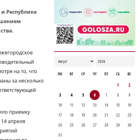
 и Республике
ушением
ства.
ижегородское
роводительный
тря на то, что
ПН
ВТ
СР
ЧТ
ПТ
СБ
ВС
аны за несколько
1
2
оответствующей
3
4
5
6
7
8
9
10
11
12
13
14
15
16
дило приемку
17
18
19
20
21
22
23
 14 апреля
24
25
26
27
28
29
30
приятий
31
питания во