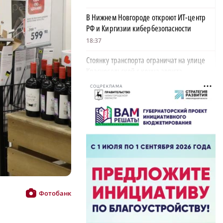
В Нижнем Новгороде откроют ИТ-центр
РФ и Киргизии кибербезопасности
18:37
Стоянку транспорта ограничат на улице
Красносельской с конца августа
18:37
СОЦРЕКЛАМА
Волонтеры обнаружили заброшенный
дом, в котором живет около 20 собак и
щенков
×
18:02
В Нижегородской области наградили
более 40 организаций к Дню строителя
17:57
Фотобанк
Садыр Жапаров и Глеб Никитин провели
рабочую встречу в Киргизии
17:38