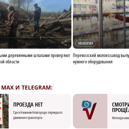
r
ЭКОЛОГИЯ
сными деревянными шпалами проверяют
Перевозский молокозавод выпу
ой области
нужного оборудования
MAX И TELEGRAM:
СМОТРИ
ПРОЕЗДА НЕТ
ПРОЩЁ
Где в Нижнем Новгороде перекрыто
движение транспорта
Фотохроник