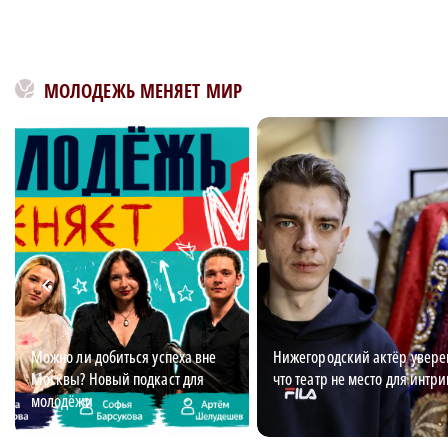
МОЛОДЕЖЬ МЕНЯЕТ МИР
Можно ли добиться успеха вне
Нижегородский актёр увере
Москвы? Новый подкаст для
что театр не место для интри
молодёжи