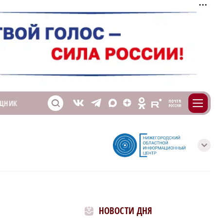
m
T
O
ЩНИК
Z
X
E
S
V
с
НОВОСТИ ДНЯ