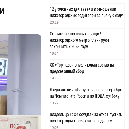
ти
12 уголовных дел завели в отношении
нижегородских водителей за пьяную езду
20:29
Строительство новых станций
нижегородского метро планируют
закончить к 2028 году
19:51
ХК «Торпедо» опубликовал состав на
предсезонный сбор
19:27
Дзержинский «Парус» завоевал серебро
на Чемпионате России по ПОДА-футболу
19:22
Владельца кафе осудили за отказ пустить
нижегородца с собакой-поводырем
19:05