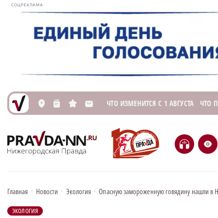
СОЦРЕКЛАМА
ЧТО ИЗМЕНИТСЯ С 1 АВГУСТА
ЧТО 
L
n
s
M
H
e
Главная
•
Новости
•
Экология
•
Опасную замороженную говядину нашли в 
ЭКОЛОГИЯ