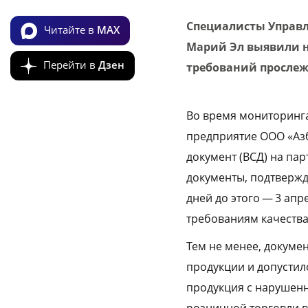
Специалисты Управл
Читайте в
MAX
Марий Эл выявили н
Перейти в
Дзен
требований прослеж
Во время мониторинга
предприятие ООО «Аз
документ (ВСД) на па
документы, подтверж
дней до этого — 3 ап
требованиям качества
Тем не менее, докуме
продукции и допустил
продукция с нарушен
розничной торговли в