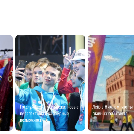
н,
Госслужба для молодежи: новые
Лето в Нижнем: что ты
г
перспективы и карьерные
главных событиях?
возможности