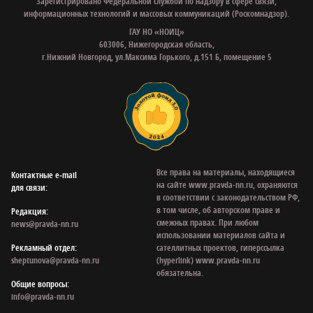
Зарегистрировано Федеральной службой по надзору в сфере связи,
информационных технологий и массовых коммуникаций (Роскомнадзор).
ГАУ НО «НОИЦ»
603006, Нижегородская область,
г.Нижний Новгород, ул.Максима Горького, д.151 Б, помещение 5
Все права на материалы, находящиеся
Контактные e‑mail
на сайте www.pravda-nn.ru, охраняются
для связи:
в соответствии с законодательством РФ,
в том числе, об авторском праве и
Редакция:
смежных правах. При любом
news@pravda-nn.ru
использовании материалов сайта и
Рекламный отдел:
сателлитных проектов, гиперссылка
sheptunova@pravda-nn.ru
(hyperlink) www.pravda-nn.ru
обязательна.
Общие вопросы:
info@pravda-nn.ru