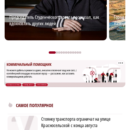
Председатель Студенческого совета рассказал, как
Город ид
вдохновлять других людей
Нижний?
САМОЕ ПОПУЛЯРНОЕ
Стоянку транспорта ограничат на улице
Красносельской с конца августа