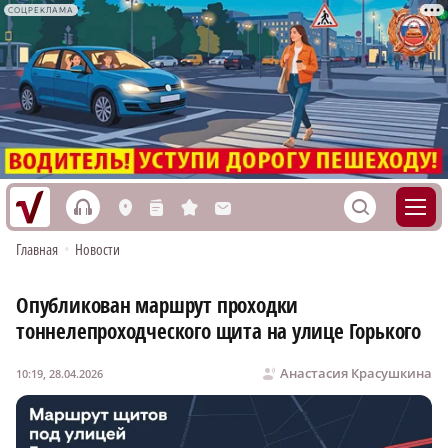
СОЦРЕКЛАМА
h
S
L
n
s
M
Главная
•
Новости
Опубликован маршрут проходки
тоннелепроходческого щита на улице Горького
Анастасия Красушкина
10:19, 28.04.2026