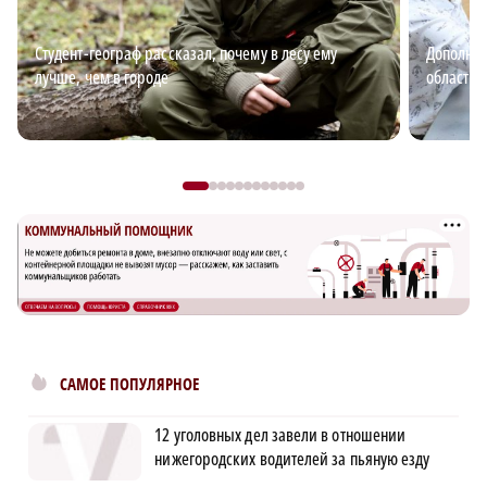
Студент-географ рассказал, почему в лесу ему
Дополнит
лучше, чем в городе
области: 
САМОЕ ПОПУЛЯРНОЕ
12 уголовных дел завели в отношении
нижегородских водителей за пьяную езду