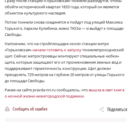
Сразу после станции «Горьковская» тоннели разойдутся, чтобы
обойти исторический квартал 1833 года, который он является
объектом культурного наследия.
Потом тоннели снова соединятся и пойдут под улицей Максима
Горького, парком Кулибина, мимо ТЮЗа — и выйдут к площади
Свободы.
Напомним, что на стройплощадке около станции метро
«Горьковская»
начали готовить к запуску
тоннелепроходческий
щит. Сейчас метростроевцы монтируют специальные «юбки»
щита, которые защищают его от проникновения земных вод и
поддерживают герметичность конструкции. Щит должен
преодолеть 729 метров на глубине 20 метров от улицы Горького
до площади Свободы.
Ранее на сайте pravda-nn.ru сообщалось, что
вышла в свет книга
о ночной жизни нижегородской подземки.
Сообщить об ошибке
Поделиться