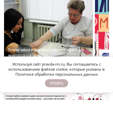
Почему забота о здоровье становится нормой для
Нижегоро
нижегородской молодёжи
театраль
Используя сайт pravda-nn.ru, Вы соглашаетесь с
использованием файлов cookie, которые указаны в
Политике обработки персональных данных
ПРИНЯТЬ