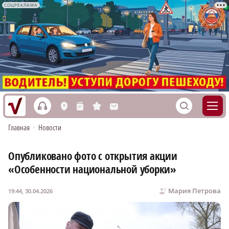
СОЦРЕКЛАМА
h
S
L
n
s
M
Главная
•
Новости
Опубликовано фото с открытия акции
«Особенности национальной уборки»
Мария Петрова
19:44, 30.04.2026