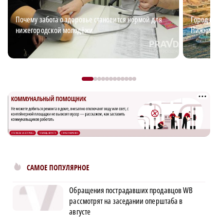
Почему забота о здоровье становится нормой для
Город ид
нижегородской молодёжи
Нижний?
САМОЕ ПОПУЛЯРНОЕ
Обращения пострадавших продавцов WB
рассмотрят на заседании оперштаба в
августе