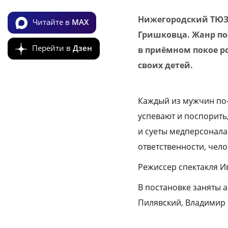
Нижегородский ТЮЗ п
Читайте в
MAX
Гришковца. Жанр по
Перейти в
Дзен
в приёмном покое р
своих детей.
Каждый из мужчин по
успевают и поспорить
и суеты медперсонала
ответственности, чел
Режиссер спектакля И
В постановке заняты 
Пилявский, Владимир 