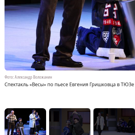
Фото: Александр Воложанин
нк
Спектакль «Весы» по пьесе Евгения Гришковца в ТЮЗе