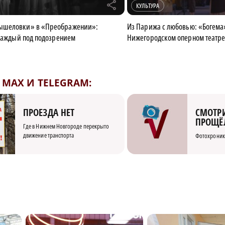
r
КУЛЬТУРА
ышеловки» в «Преображении»:
Из Парижа с любовью: «Богема
 каждый под подозрением
Нижегородском оперном театр
MAX И TELEGRAM:
СМОТРИ
ПРОЕЗДА НЕТ
ПРОЩЁ
Где в Нижнем Новгороде перекрыто
движение транспорта
Фотохроник