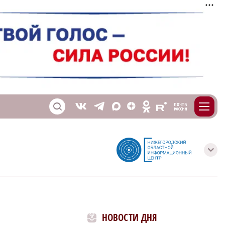
m
T
O
Z
X
E
S
V
с
НОВОСТИ ДНЯ