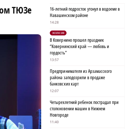
ком ТЮЗе
16-летний подросток утонул в водоеме в
Навашинском районе
14:28
ЭКСКЛЮЗИВ
В Ковернино прошел праздник
“Ковернинский край — любовь и
гордость”
13:57
Предпринимателя из Арзамасского
района заподозрили в продаже
банковских карт
12:07
Четырехлетний ребенок пострадал при
столкновении машин в Нижнем
Новгороде
11:40