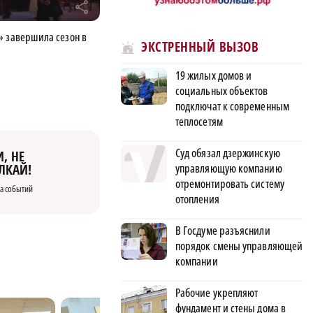
r
» завершила сезон в
ЭКСТРЕННЫЙ ВЫЗОВ
е
19 жилых домов и
социальных объектов
подключат к современным
теплосетям
Суд обязал дзержинскую
, НЕ
ЛКАЙ!
управляющую компанию
отремонтировать систему
а событий
отопления
В Госдуме разъяснили
порядок смены управляющей
компании
Рабочие укрепляют
фундамент и стены дома в