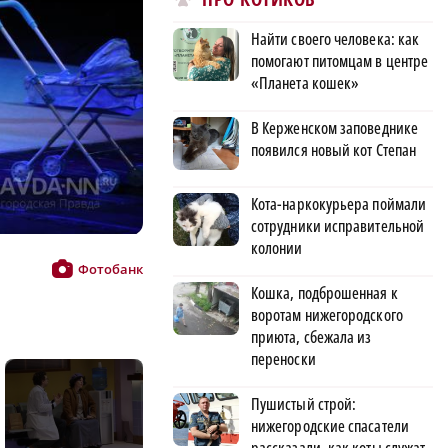
Найти своего человека: как
помогают питомцам в центре
«Планета кошек»
В Керженском заповеднике
появился новый кот Степан
Кота-наркокурьера поймали
сотрудники исправительной
колонии
Фото: Александр Воложанин
Фотобанк
Спектакль «Весы» по пьесе Евгения Г
Кошка, подброшенная к
воротам нижегородского
приюта, сбежала из
переноски
Пушистый строй:
нижегородские спасатели