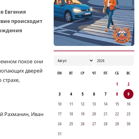
в Нижегородской области
се Евгения
17:05
твие происходит
рождения
иемном покое они
 хлопающих дверей
ПН
ВТ
СР
ЧТ
ПТ
СБ
ВС
 страхе,
1
2
3
4
5
6
7
8
9
10
11
12
13
14
15
16
ий Рахманин, Иван
17
18
19
20
21
22
23
24
25
26
27
28
29
30
31