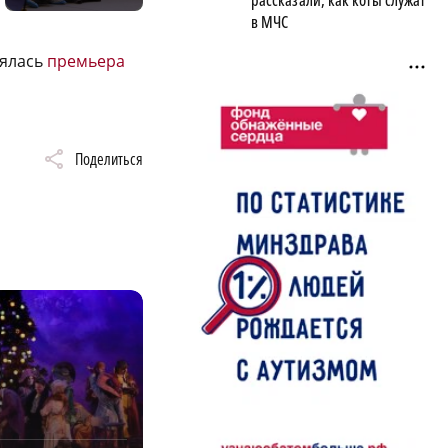
рассказали, как коты служат
в МЧС
оялась
премьера
Поделиться