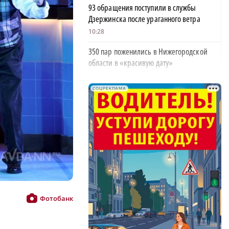
93 обращения поступили в службы
Дзержинска после ураганного ветра
10:28
350 пар поженились в Нижегородской
области в «красивую дату»
10:05
СОЦРЕКЛАМА
Деревянное здание загорелось от удара
молнии в Борском районе
09:42
Глеб Никитин обратился к строителям в
×
День строителя
06:00
ФК «Нижний Новгород» одержал пятую
победу подряд
Фотобанк
21:08
Третий класс пожароопасности действует