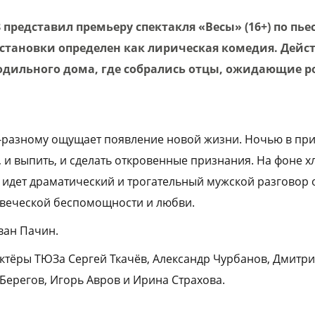
редставил премьеру спектакля «Весы» (16+) по пье
становки определен как лирическая комедия. Дейс
одильного дома, где собрались отцы, ожидающие 
-разному ощущает появление новой жизни. Ночью в пр
, и выпить, и сделать откровенные признания. На фоне
 идет драматический и трогательный мужской разговор о
овеческой беспомощности и любви.
ван Пачин.
актёры ТЮЗа Сергей Ткачёв, Александр Чурбанов, Дмитр
Берегов, Игорь Авров и Ирина Страхова.