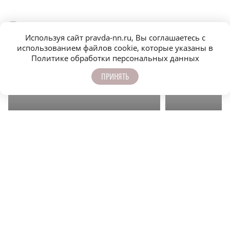
ЕЩЁ НОВОСТИ ПО ТЕМЕ
Используя сайт pravda-nn.ru, Вы соглашаетесь с
использованием файлов cookie, которые указаны в
Политике обработки персональных данных
ПРИНЯТЬ
r
ЭКОНОМИКА
ОБЩЕСТВО
Эксперты рассказали, как сэкономить деньги на
Восемь привычек, 
отпуске
ОБЩЕСТВО
ПОДПИСЫВАЙТЕСЬ НА НАШИ