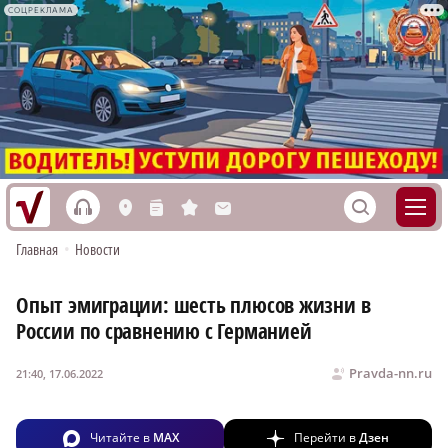
СОЦРЕКЛАМА
h
S
L
n
s
M
Главная
•
Новости
Опыт эмиграции: шесть плюсов жизни в
России по сравнению с Германией
Pravda-nn.ru
21:40, 17.06.2022
Читайте в
MAX
Перейти в
Дзен