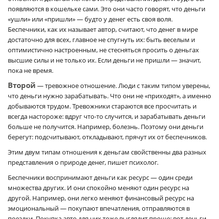
появляются в кошельке сами. Это они часто говорят, что деньги
«ушли» или «пришли» — будто у денег есть своя воля.
Беспечники, как их называет автор, считают, что денег в мире
достаточно для всех, главное не спугнуть их: быть веселым и
оптимистично настроенным, не стесняться просить о деньгах
высшие силы и не только их. Если деньги не пришли — значит,
пока не время.
Второй
— тревожное отношение. Люди с таким типом уверены,
что деньги нужно зарабатывать. Что они не «приходят», а именно
добываются трудом. Тревожники стараются все просчитать и
всегда настороже: вдруг что-то случится, и зарабатывать деньги
больше не получится. Например, болезнь. Поэтому они деньги
берегут: подсчитывают, откладывают, прячут их от беспечников.
Этим двум типам отношения к деньгам свойственны два разных
представления о природе денег, пишет психолог.
Беспечники воспринимают деньги как ресурс — один среди
множества других. И они спокойно меняют один ресурс на
другой. Например, они легко меняют финансовый ресурс на
эмоциональный — покупают впечатления, отправляются в
поездки. Покупка авто для них тоже выглядит проще: вот деньги