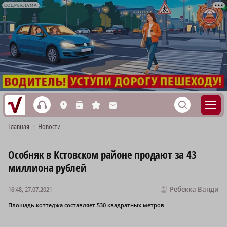
СОЦРЕКЛАМА
h
S
L
n
s
M
Главная
•
Новости
Особняк в Кстовском районе продают за 43
миллиона рублей
Ребекка Ванди
16:48, 27.07.2021
Площадь коттеджа составляет 530 квадратных метров