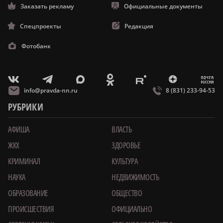
Подкаст о главном: электричка в Кстово,
закрытие бара и нападение клещей
Оформить подписку
Конференц-зал
Заказать рекламу
Официальные документы
Спецпроекты
Редакция
Фотобанк
m
T
O
Z
X
E
V
info@pravda-nn.ru
8 (831) 233-94-53