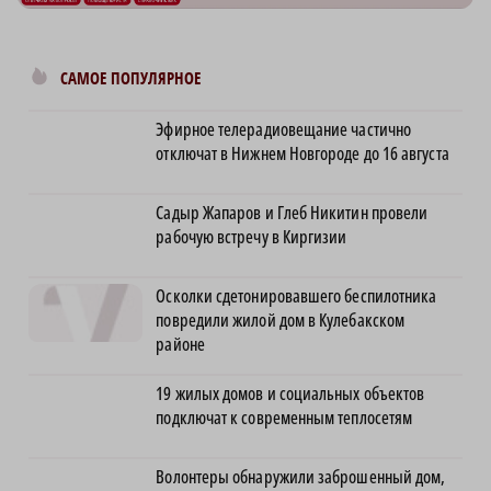
Председатель Студенческого совета рассказал, как
Квартирн
вдохновлять других людей
покупке 
САМОЕ ПОПУЛЯРНОЕ
Эфирное телерадиовещание частично
отключат в Нижнем Новгороде до 16 августа
Садыр Жапаров и Глеб Никитин провели