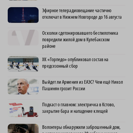
Эфирное телерадиовещание частично
отключат в Нижнем Новгороде до 16 августа
Осколки сдетонировавшего беспилотника
повредили жилой дом в Кулебакском
районе
ХК «Торпедо» опубликовал состав на
предсезонный сбор
Выйдет ли Армения из ЕАЭС? Чем ещё Никол
Пашинян грозит России
Подкаст о главном: электричка в Кстово,
закрытие бара и нападение клещей
Волонтеры обнаружили заброшенный дом,