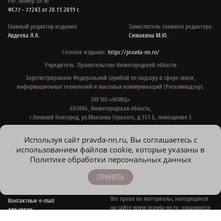
АРЗАМАС
БОЛЬШЕБОЛДИНСКИЙ
БОР
ВЫКСА
ГОРОДЕЦКИЙ
ДЗЕРЖИНСК
ДИВЕЕВСКИЙ
КСТОВСКИЙ
НИЖНИЙ НОВГОРОД
САРОВ
СЕМЕНОВСКИЙ
ШАХУНЬЯ
НИЖЕГОРОДСКАЯ ПРАВДА
Рег. номер ЭЛ №
ФС77 – 77243 от 20.11.2019 г.
Используя сайт pravda-nn.ru, Вы соглашаетесь с
Главный редактор издания:
Заместитель главного редактора:
использованием файлов cookie, которые указаны в
Авдеева Л.А.
Симакина М.Ю.
Политике обработки персональных данных
Сетевое издание:
https://pravda-nn.ru/
ПРИНЯТЬ
Учредитель: Правительство Нижегородской области
Зарегистрировано Федеральной службой по надзору в сфере связи,
информационных технологий и массовых коммуникаций (Роскомнадзор).
ГАУ НО «НОИЦ»