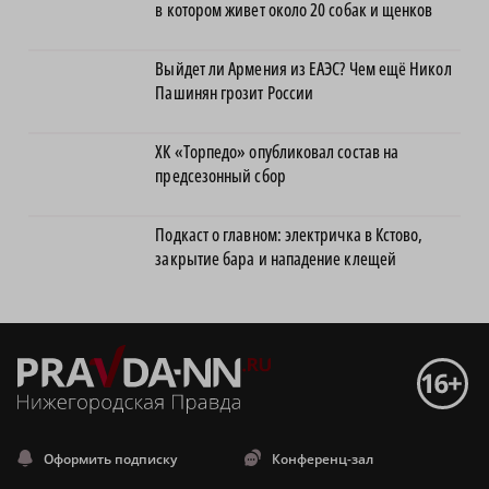
рабочую встречу в Киргизии
Осколки сдетонировавшего беспилотника
повредили жилой дом в Кулебакском
районе
19 жилых домов и социальных объектов
подключат к современным теплосетям
Волонтеры обнаружили заброшенный дом,
в котором живет около 20 собак и щенков
Выйдет ли Армения из ЕАЭС? Чем ещё Никол
Пашинян грозит России
ХК «Торпедо» опубликовал состав на
предсезонный сбор