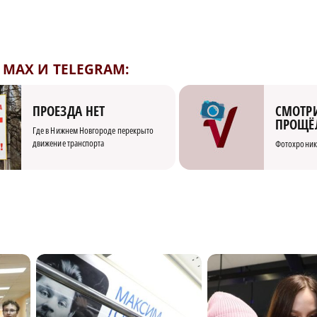
MAX И TELEGRAM:
СМОТРИ
ПРОЕЗДА НЕТ
ПРОЩЁ
Где в Нижнем Новгороде перекрыто
движение транспорта
Фотохроник