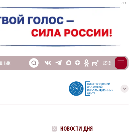
m
T
O
ЩНИК
Z
X
E
S
V
с
НОВОСТИ ДНЯ