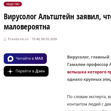
ОБЩЕСТВО
Вирусолог Альтштейн заявил, ч
маловероятна
Pravda-nn.ru
15:48, 08.05.2026
Вирусолог, главны
Читайте в
MAX
Гамалеи профессор 
Перейти в
Дзен
вспышка которого п
однако крупных эпи
По словам эксперта, 
контактом людей с ди