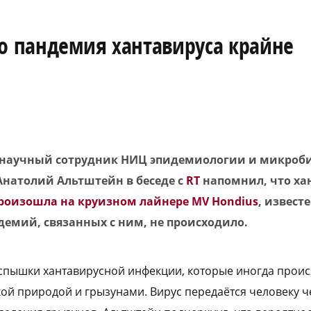
то пандемия хантавируса крайне
й научный сотрудник НИЦ эпидемиологии и микроб
Анатолий Альтштейн в беседе с
RT
напомнил, что ха
роизошла на круизном лайнере MV Hondius
, извест
демий, связанных с ним, не происходило.
вспышки хантавирусной инфекции, которые иногда происх
кой природой и грызунами. Вирус передаётся человеку 