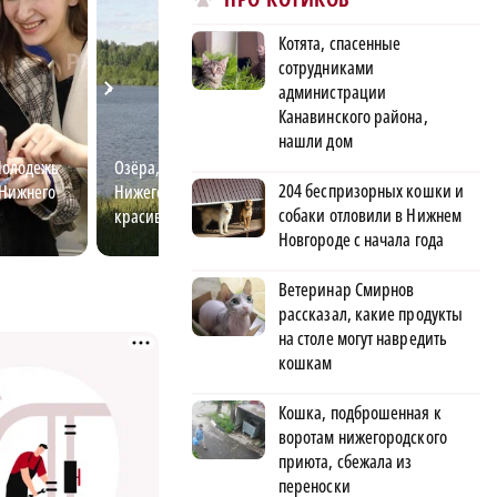
Котята, спасенные
сотрудниками
администрации
Канавинского района,
нашли дом
 Молодежь
Озёра, заповедники и леса
Лето в Нижнем: 
204 беспризорных кошки и
 Нижнего
Нижегородской области: самые
главных события
собаки отловили в Нижнем
красивые места и маршруты
Новгороде с начала года
Ветеринар Смирнов
рассказал, какие продукты
на столе могут навредить
кошкам
Кошка, подброшенная к
воротам нижегородского
приюта, сбежала из
переноски