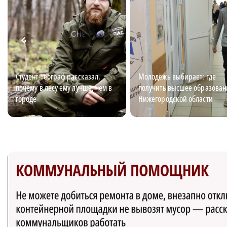
Студент-географ рассказал,
Молодёжь выбирает: где
почему в лесу ему лучше, чем в
получить высшее образован
городе
Нижегородской области