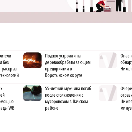
оители
Поджог устроили на
Опасн
и без
деревообрабатывающем
обнар
г раскрыл
предприятии в
Нижег
технологий
Воротынском округе
их
55-летний мужчина погиб
Очере
лей
после столкновения с
отраз
помощью
мусоровозом в Вачском
Нижег
клады WB
районе
минув