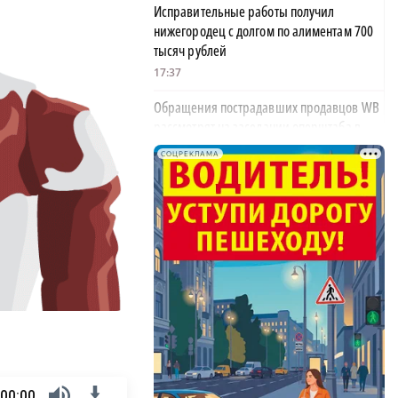
Исправительные работы получил
нижегородец с долгом по алиментам 700
тысяч рублей
17:37
Обращения пострадавших продавцов WB
рассмотрят на заседании оперштаба в
августе
СОЦРЕКЛАМА
17:21
Нижегородская область вошла в число
лидеров научно-популярного туризма
17:10
Специальный концерт «Музыка
балконов» пройдет в Нижнем Новгороде
15 августа
17:06
Опасное сливочное масло обнаружили в
Нижегородской области
00:00