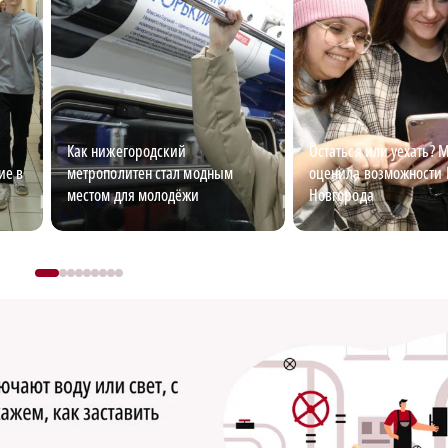
Как нижегородский
Остаться или уехать?
ие в
метрополитен стал модным
оценила возможности
местом для молодёжи
Новгорода