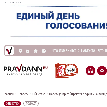
СОЦРЕКЛАМА
ЧТО ИЗМЕНИТСЯ С 1 АВГУСТА
ЧТО 
L
n
s
M
H
e
Главная
•
Новости
•
Общество
•
Падел-центр собираются открыть на площ
ОБЩЕСТВО
ПОДКАСТ