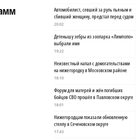
тамм
Автомобилист, севший за руль пьяным и
сбивший женщину, предстал перед судом
20:02
Детенышу зебры из зоопарка «Лимпопо»
выбрали имя
19:22
Неизвестный напал с домогательствами
на нижегородку в Московском районе
18:10
Форум для матерей и жён погибших
бойцов СВО прошёл в Павловском округе
18:01
Нижегородцам показали обновленную
стеллу в Сеченовском округе
17:43