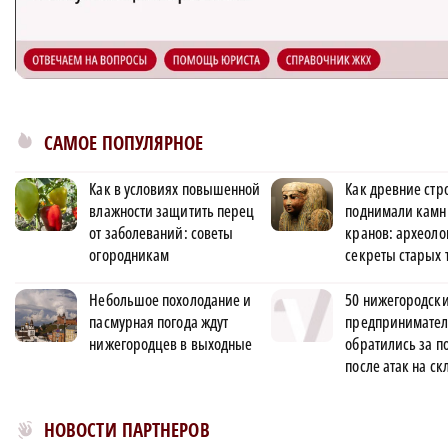
САМОЕ ПОПУЛЯРНОЕ
Как в условиях повышенной
Как древние стр
влажности защитить перец
поднимали камн
от заболеваний: советы
кранов: археоло
огородникам
секреты старых 
Небольшое похолодание и
50 нижегородск
пасмурная погода ждут
предпринимате
нижегородцев в выходные
обратились за 
после атак на с
Новости МирТесен
НОВОСТИ ПАРТНЕРОВ