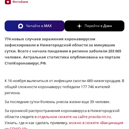
Фотобанк
Читайте в
MAX
Перейти в
Дзен
774 новых случаев заражения коронавирусом
зафискировали в Нижегородской области за минувшие
сутки. Всего с начала пандемии в регионе заболели 203 065
человек. Актуальная статистика опубликована на портале
СтопКоронавирус.РФ.
К 16 ноября вылечиться от инфекции смогли 489 нижегородцев. В
общей сложности коронавирус победили 177 746 жителей
региона.
За последние сутки болезнь унесла жизни еще 39 человек.
За хроникой распространения коронавируса в Нижегородской
области следите
в отдельном сюжете на сайте pravda-nn.ru
.
Узнать, где и как сделать прививку,
можно в сюжете «Вакцинация
от COVID-19»
.