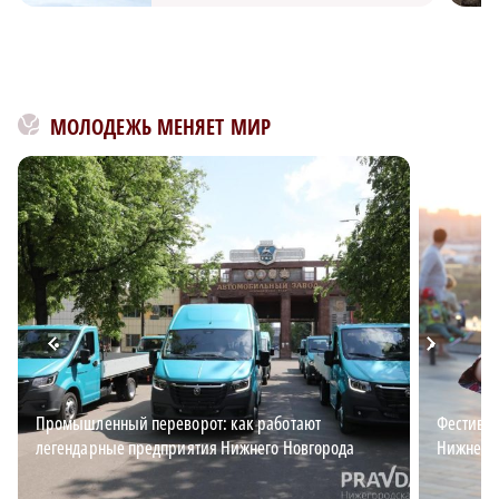
МОЛОДЕЖЬ МЕНЯЕТ МИР
Промышленный переворот: как работают
Фестивал
легендарные предприятия Нижнего Новгорода
Нижнего