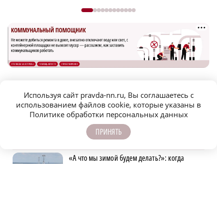
Используя сайт pravda-nn.ru, Вы соглашаетесь с
САМОЕ ПОПУЛЯРНОЕ
использованием файлов cookie, которые указаны в
Политике обработки персональных данных
Военэксперт Дандыкин назвал, откуда
дроны ВСУ могли долететь до Нижнекамска
ПРИНЯТЬ
«А что мы зимой будем делать?»: когда
нижегородцы и гости города вновь поедут
по канатной дороге
Дожди и похолодание прогнозируют в
Нижнем Новгороде на новой рабочей