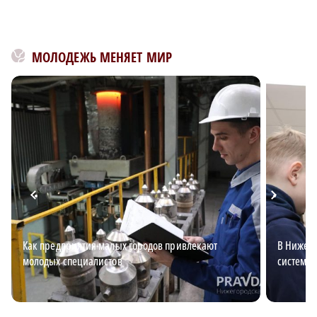
МОЛОДЕЖЬ МЕНЯЕТ МИР
Как предприятия малых городов привлекают
В Нижего
молодых специалистов
система 