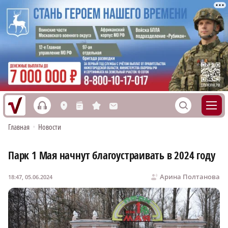
h
S
L
n
s
M
Главная
•
Новости
Парк 1 Мая начнут благоустраивать в 2024 году
Арина Полтанова
18:47, 05.06.2024