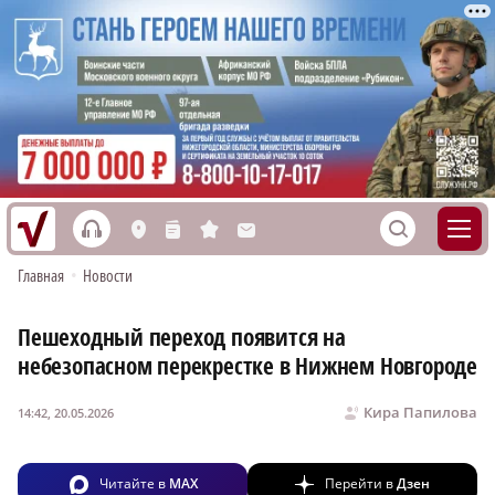
h
S
L
n
s
M
Главная
•
Новости
Пешеходный переход появится на
небезопасном перекрестке в Нижнем Новгороде
Кира Папилова
14:42, 20.05.2026
Читайте в
MAX
Перейти в
Дзен