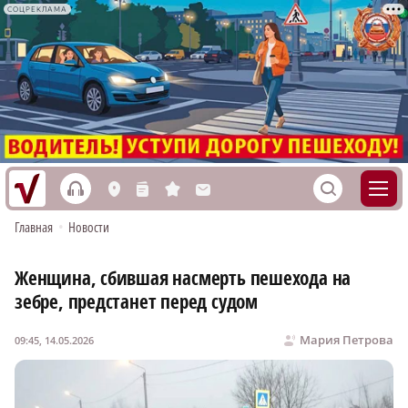
СОЦРЕКЛАМА
h
S
L
n
s
M
Главная
•
Новости
Женщина, сбившая насмерть пешехода на
зебре, предстанет перед судом
Мария Петрова
09:45, 14.05.2026