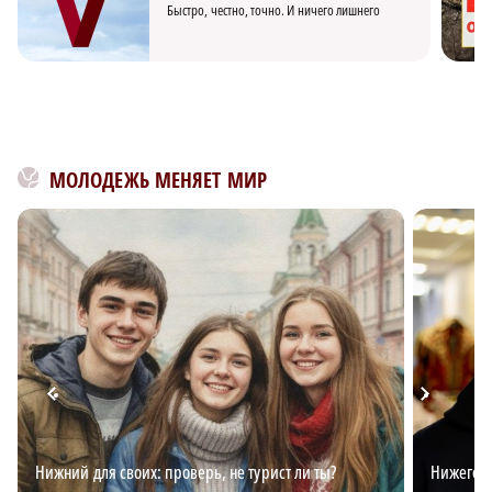
Быстро, честно, точно. И ничего лишнего
МОЛОДЕЖЬ МЕНЯЕТ МИР
Нижний для своих: проверь, не турист ли ты?
Нижегоро