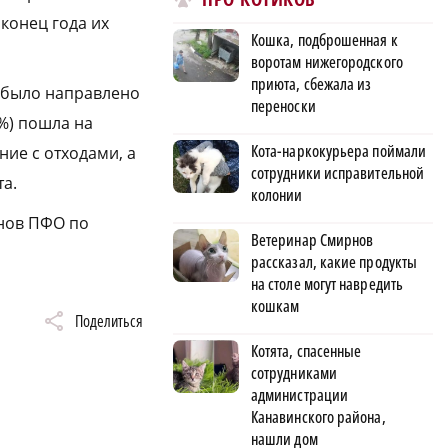
конец года их
Кошка, подброшенная к
воротам нижегородского
приюта, сбежала из
 было направлено
переноски
1%) пошла на
Кота-наркокурьера поймали
ие с отходами, а
сотрудники исправительной
а.
колонии
онов ПФО по
Ветеринар Смирнов
рассказал, какие продукты
на столе могут навредить
кошкам
Поделиться
Котята, спасенные
сотрудниками
администрации
Канавинского района,
нашли дом