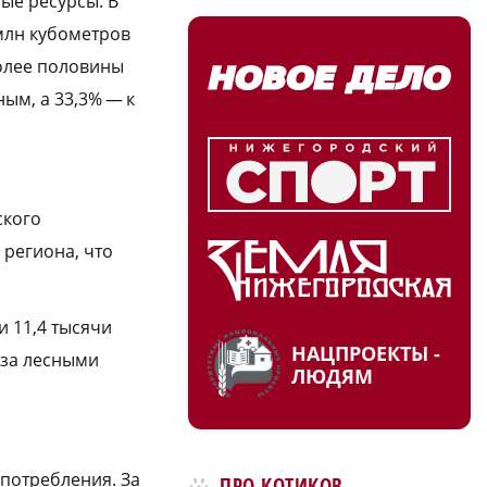
ые ресурсы. В
млн кубометров
более половины
ым, а 33,3% — к
ского
 региона, что
и 11,4 тысячи
НАЦПРОЕКТЫ -
 за лесными
ЛЮДЯМ
 потребления. За
ПРО КОТИКОВ