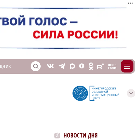
m
T
O
ЩНИК
Z
X
E
S
V
с
НОВОСТИ ДНЯ