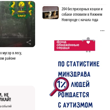
204 беспризорных кошки и
собаки отловили в Нижнем
Новгороде с начала года
r
мусор в лесу,
ком районе
, НЕ
ЛКАЙ!
а событий