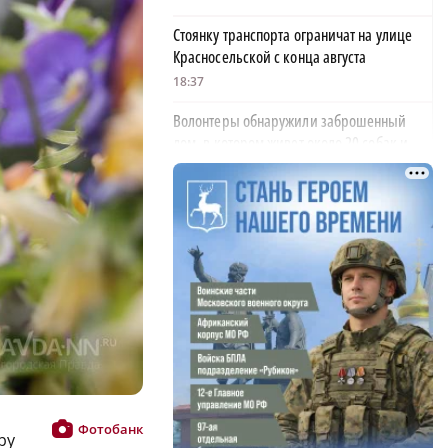
Стоянку транспорта ограничат на улице
Красносельской с конца августа
18:37
Волонтеры обнаружили заброшенный
дом, в котором живет около 20 собак и
щенков
18:02
В Нижегородской области наградили
более 40 организаций к Дню строителя
×
17:57
Садыр Жапаров и Глеб Никитин провели
рабочую встречу в Киргизии
17:38
Названы причины и последствия
инцидента с сельскохозяйственными
Фотобанк
ру
дронами в Ворсме