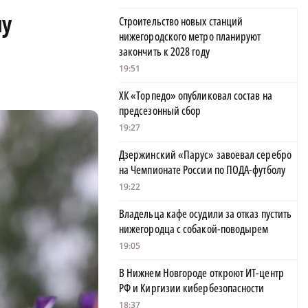
ну
Строительство новых станций
нижегородского метро планируют
закончить к 2028 году
19:51
ХК «Торпедо» опубликовал состав на
предсезонный сбор
19:27
Дзержинский «Парус» завоевал серебро
на Чемпионате России по ПОДА-футболу
19:22
Владельца кафе осудили за отказ пустить
нижегородца с собакой-поводырем
19:05
В Нижнем Новгороде откроют ИТ-центр
РФ и Киргизии кибербезопасности
18:37