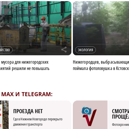
r
ЯЙСТВО
ЭКОЛОГИЯ
з мусора для нижегородских
Нижегородцев, выбрасывающих 
риятий решили не повышать
поймала фотоловушка в Кстовс
MAX И TELEGRAM:
СМОТРИ
ПРОЕЗДА НЕТ
ПРОЩЁ
Где в Нижнем Новгороде перекрыто
движение транспорта
Фотохроник