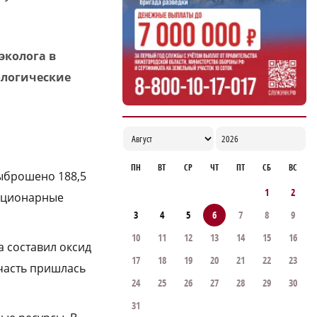
17:29
эколога в
ологические
ПН
ВТ
СР
ЧТ
ПТ
СБ
ВС
выброшено 188,5
1
2
тационарные
3
4
5
6
7
8
9
10
11
12
13
14
15
16
 составил оксид
17
18
19
20
21
22
23
часть пришлась
24
25
26
27
28
29
30
31