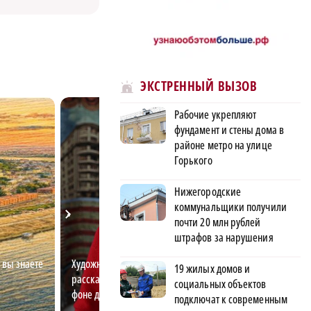
ЭКСТРЕННЫЙ ВЫЗОВ
Рабочие укрепляют
фундамент и стены дома в
районе метро на улице
Горького
Нижегородские
коммунальщики получили
почти 20 млн рублей
штрафов за нарушения
 вы знаете
Художница-дизайнер
Студент-географ 
19 жилых домов и
рассказала, как выделиться на
почему в лесу ем
социальных объектов
фоне других
городе
подключат к современным