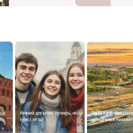
ь о
Нижний для своих: проверь, не
Город идей: насколько
турист ли ты?
молодёжный Нижний?