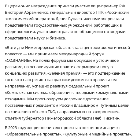
В церемонии награждения приняли участие вице-премьер РФ
Виктория Абрамченко, генеральный директор ППК «Российский
экологический оператор» Денис Буцаев, членами жюри стали
представители государственных учреждений, работающих в
сфере экологии, участники отрасли по обращению с отходами,
представители науки и бизнеса.
«В эти дни Нижегородская область стала центром экологической
повестки — мы принимаем международный форум
«СО.ЗНАНИЕ». На полях форума мы обсуждаем устойчивое
развитие, на основе лучших практик формируем новую
концепцию развития. «Зеленая премия» — это подтверждение
того, что наш регион на практике движется в правильном
направлении, успешно реализуя федеральный проект
«Комплексная система обращения с твердыми коммунальными
отходами». Мы прогнозируем досрочное достижение
поставленных президентом России Владимиром Путиным целей
по снижению объема ТКО, направляемых на захоронение», —
отметил губернатор Нижегородской области Глеб Никитин.
В 2023 году жюри оценивало проекты в шести номинациях:
«Образовательные проекты», «Культурные и медийные проекты»,