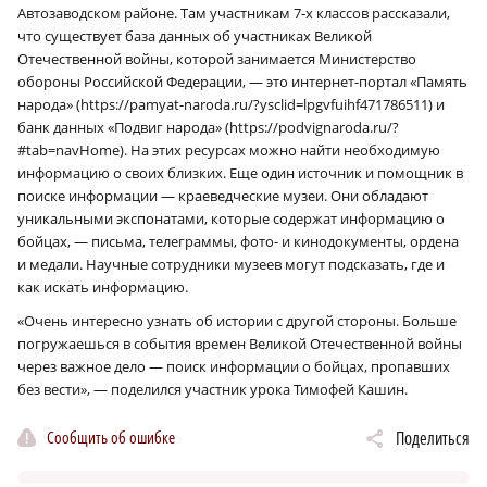
Автозаводском районе. Там участникам 7‑х классов рассказали,
что существует база данных об участниках Великой
Отечественной войны, которой занимается Министерство
обороны Российской Федерации, — это интернет-портал «Память
народа» (https://pamyat-naroda.ru/?ysclid=lpgvfuihf471786511) и
банк данных «Подвиг народа» (https://podvignaroda.ru/?
#tab=navHome). На этих ресурсах можно найти необходимую
информацию о своих близких. Еще один источник и помощник в
поиске информации — краеведческие музеи. Они обладают
уникальными экспонатами, которые содержат информацию о
бойцах, — письма, телеграммы, фото- и кинодокументы, ордена
и медали. Научные сотрудники музеев могут подсказать, где и
как искать информацию.
«Очень интересно узнать об истории с другой стороны. Больше
погружаешься в события времен Великой Отечественной войны
через важное дело — поиск информации о бойцах, пропавших
без вести», — поделился участник урока Тимофей Кашин.
Сообщить об ошибке
Поделиться