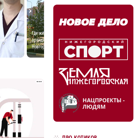
Где жить молодым: как
Почему волонтё
ение
арендный рынок Нижнего
деле помогают 
Новгорода помогает строить
карьеру
НАЦПРОЕКТЫ -
ЛЮДЯМ
ПРО КОТИКОВ